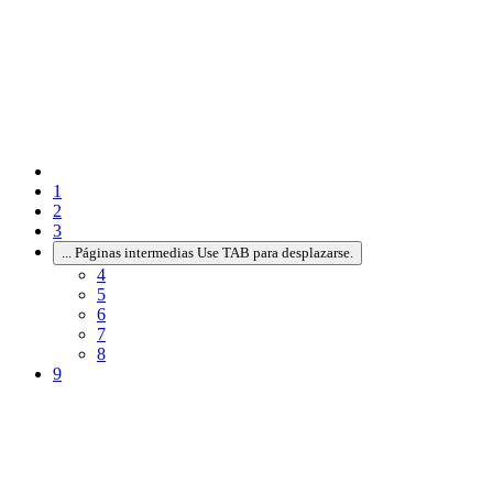
1
2
3
...
Páginas intermedias Use TAB para desplazarse.
4
5
6
7
8
9