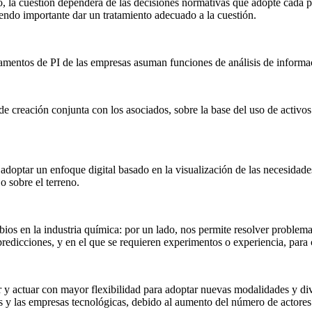
to, la cuestión dependerá de las decisiones normativas que adopte cada pa
endo importante dar un tratamiento adecuado a la cuestión.
amentos de PI de las empresas asuman funciones de análisis de informac
 de creación conjunta con los asociados, sobre la base del uso de activos
doptar un enfoque digital basado en la visualización de las necesidades 
o sobre el terreno.
os en la industria química: por un lado, nos permite resolver problema
r predicciones, y en el que se requieren experimentos o experiencia, par
y actuar con mayor flexibilidad para adoptar nuevas modalidades y diver
y las empresas tecnológicas, debido al aumento del número de actores y