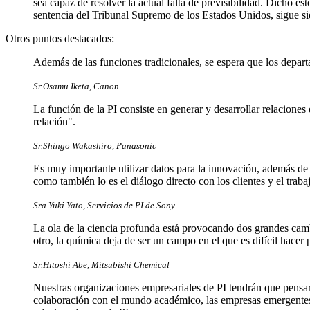
sea capaz de resolver la actual falta de previsibilidad. Dicho es
sentencia del Tribunal Supremo de los Estados Unidos, sigue si
Otros puntos destacados:
Además de las funciones tradicionales, se espera que los depart
Sr.Osamu Iketa, Canon
La función de la PI consiste en generar y desarrollar relaciones
relación".
Sr.Shingo Wakashiro, Panasonic
Es muy importante utilizar datos para la innovación, además de a
como también lo es el diálogo directo con los clientes y el trabaj
Sra.Yuki Yato, Servicios de PI de Sony
La ola de la ciencia profunda está provocando dos grandes cambi
otro, la química deja de ser un campo en el que es difícil hace
Sr.Hitoshi Abe, Mitsubishi Chemical
Nuestras organizaciones empresariales de PI tendrán que pensar 
colaboración con el mundo académico, las empresas emergentes 