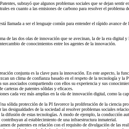
 Patentes, subrayó que algunos problemas sociales que se dejan sentir e
trales en cuanto a las emisiones de carbono para resolver el problema 
stá llamada a ser el lenguaje común para entender el rápido avance de l
 de las dos olas de innovación que se avecinan, la de la era digital y la
 intercambio de conocimientos entre los agentes de la innovación.
ación conjunta es la clave para la innovación. En este aspecto, la funció
ezcan un clima de confianza basado en el respeto de la tecnología y la
sus asociados compartiendo con ellos su experiencia y sus conocimiento
e carteras de patentes sólidas y eficaces.
es cada vez más amplias en la ola de innovación digital, como la capaci
na sólida protección de la PI favorece la proliferación de la ciencia pro
r las desigualdades de la sociedad al resolver problemas sociales relacio
ar la difusión de estas tecnologías. A modo de ejemplo, la conducción au
 contribuyan al establecimiento de una infraestructura inmaterial.
men de patentes en relación con el requisito de divulgación de las real