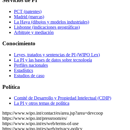
Servicios de PI
PCT (patentes)
Madrid (marcas)
La Haya (dibujos y modelos industriales)
Lisbonne (indicaciones geográficas)
Arbitraje y mediación
Conocimiento
Leyes, tratados y sentencias de PI (WIPO Lex)
La PI y las bases de datos sobre tecnología
Perfiles nacionales
Estadístics
Estudios de caso
Política
Comité de Desarrollo y Propiedad Intelectual (CDIP)
La PI y otros temas de política
https://www.wipo.int/contact/es/area.jsp?area=devcoop
https://www.wipo.int/pressroom/es/
https://www.wipo.int/es/web/terms-of-use
https://www.wipo.int/es/web/privacy-policy