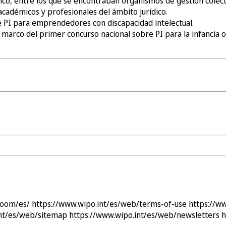
ico, entre los que se encontraban organismos de gestión colect
adémicos y profesionales del ámbito jurídico.
re PI para emprendedores con discapacidad intelectual.
l marco del primer concurso nacional sobre PI para la infancia 
room/es/
https://www.wipo.int/es/web/terms-of-use
https://w
int/es/web/sitemap
https://www.wipo.int/es/web/newsletters
h