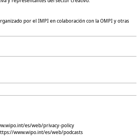
iva y representantes del sector creativo.
organizado por el IMPI en colaboración con la OMPI y otras
ww.wipo.int/es/web/privacy-policy
ttps://www.wipo.int/es/web/podcasts