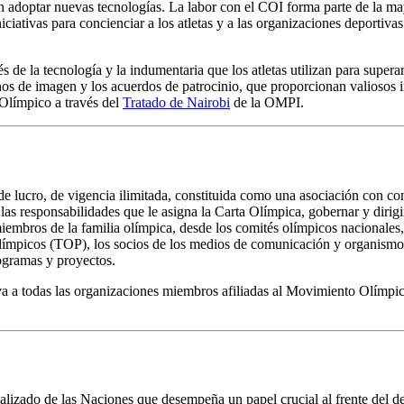
 adoptar nuevas tecnologías. La labor con el COI forma parte de la mayo
ciativas para concienciar a los atletas y a las organizaciones deportiva
de la tecnología y la indumentaria que los atletas utilizan para supera
os de imagen y los acuerdos de patrocinio, que proporcionan valiosos in
 Olímpico a través del
Tratado de Nairobi
de la OMPI.
e lucro, de vigencia ilimitada, constituida como una asociación con co
 las responsabilidades que le asigna la Carta Olímpica, gobernar y dir
mbros de la familia olímpica, desde los comités olímpicos nacionales, la
límpicos (TOP), los socios de los medios de comunicación y organismos 
ogramas y proyectos.
ya a todas las organizaciones miembros afiliadas al Movimiento Olímpi
zado de las Naciones que desempeña un papel crucial al frente del des