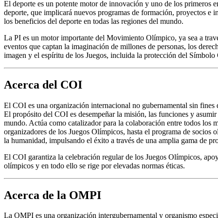
El deporte es un potente motor de innovación y uno de los primeros en
deporte, que implicará nuevos programas de formación, proyectos e ini
los beneficios del deporte en todas las regiones del mundo.
La PI es un motor importante del Movimiento Olímpico, ya sea a través 
eventos que captan la imaginación de millones de personas, los derech
imagen y el espíritu de los Juegos, incluida la protección del Símbolo
Acerca del COI
El COI es una organización internacional no gubernamental sin fines d
El propósito del COI es desempeñar la misión, las funciones y asumir
mundo. Actúa como catalizador para la colaboración entre todos los mie
organizadores de los Juegos Olímpicos, hasta el programa de socios o
la humanidad, impulsando el éxito a través de una amplia gama de pr
El COI garantiza la celebración regular de los Juegos Olímpicos, apo
olímpicos y en todo ello se rige por elevadas normas éticas.
Acerca de la OMPI
La OMPI es una organización intergubernamental y organismo especiali