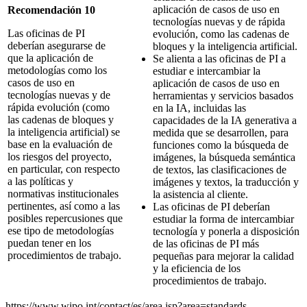
aplicación de casos de uso en
Recomendación 10
tecnologías nuevas y de rápida
Las oficinas de PI
evolución, como las cadenas de
deberían asegurarse de
bloques y la inteligencia artificial.
que la aplicación de
Se alienta a las oficinas de PI a
metodologías como los
estudiar e intercambiar la
casos de uso en
aplicación de casos de uso en
tecnologías nuevas y de
herramientas y servicios basados
rápida evolución (como
en la IA, incluidas las
las cadenas de bloques y
capacidades de la IA generativa a
la inteligencia artificial) se
medida que se desarrollen, para
base en la evaluación de
funciones como la búsqueda de
los riesgos del proyecto,
imágenes, la búsqueda semántica
en particular, con respecto
de textos, las clasificaciones de
a las políticas y
imágenes y textos, la traducción y
normativas institucionales
la asistencia al cliente.
pertinentes, así como a las
Las oficinas de PI deberían
posibles repercusiones que
estudiar la forma de intercambiar
ese tipo de metodologías
tecnología y ponerla a disposición
puedan tener en los
de las oficinas de PI más
procedimientos de trabajo.
pequeñas para mejorar la calidad
y la eficiencia de los
procedimientos de trabajo.
https://www.wipo.int/contact/es/area.jsp?area=standards