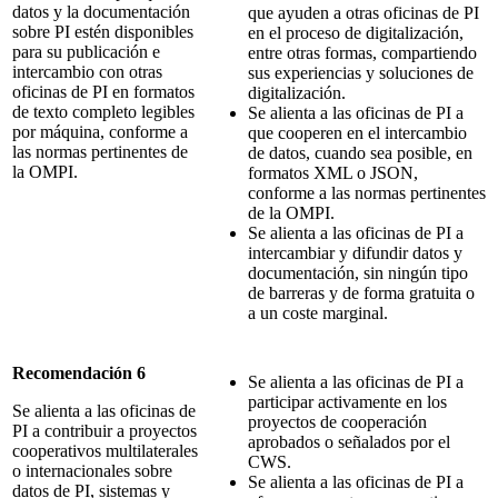
datos y la documentación
que ayuden a otras oficinas de PI
sobre PI estén disponibles
en el proceso de digitalización,
para su publicación e
entre otras formas, compartiendo
intercambio con otras
sus experiencias y soluciones de
oficinas de PI en formatos
digitalización.
de texto completo legibles
Se alienta a las oficinas de PI a
por máquina, conforme a
que cooperen en el intercambio
las normas pertinentes de
de datos, cuando sea posible, en
la OMPI.
formatos XML o JSON,
conforme a las normas pertinentes
de la OMPI.
Se alienta a las oficinas de PI a
intercambiar y difundir datos y
documentación, sin ningún tipo
de barreras y de forma gratuita o
a un coste marginal.
Recomendación 6
Se alienta a las oficinas de PI a
participar activamente en los
Se alienta a las oficinas de
proyectos de cooperación
PI a contribuir a proyectos
aprobados o señalados por el
cooperativos multilaterales
CWS.
o internacionales sobre
Se alienta a las oficinas de PI a
datos de PI, sistemas y