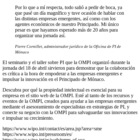
Por lo que a mí respecta, todo salió a pedir de boca, ya
que pasé un día magnífico y tuve ocasión de hablar con
las distintas empresas emergentes, así como con los
agentes económicos de nuestro Principado. Mi único
pesar es que hayamos esperado más de 20 años para
organizar una jornada así.
Pierre Cornillet, administrador jurídico de la Oficina de PI de
Mónaco
El seminario y el taller sobre PI que la OMPI organizó durante la
jornada del 18 de abril sirvieron para demostrar que la colaboración
es crítica a la hora de empoderar a las empresas emergentes e
impulsar la innovación en el Principado de Mónaco.
Descubra por qué la propiedad intelectual es esencial para su
empresa en el sitio web de la OMPI. Esté al tanto de los recursos y
eventos de la OMPI, creados para ayudar a las empresas emergentes
mediante el asesoramiento de especialistas en estrategias de PI, y
conecte su negocio con la OMPI para salvaguardar sus innovaciones
e impulsar su crecimiento.
https://www.wipo.int/contact/es/area.jsp?area=sme
https://www.wipo.int/pressroom/es/
https://www.wipo.int/es/web/terms-of-use