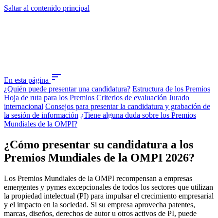
Saltar al contenido principal
sort
En esta página
¿Quién puede presentar una candidatura?
Estructura de los Premios
Hoja de ruta para los Premios
Criterios de evaluación
Jurado
internacional
Consejos para presentar la candidatura y grabación de
la sesión de información
¿Tiene alguna duda sobre los Premios
Mundiales de la OMPI?
¿Cómo presentar su candidatura a los
Premios Mundiales de la OMPI 2026?
Los Premios Mundiales de la OMPI recompensan a empresas
emergentes y pymes excepcionales de todos los sectores que utilizan
la propiedad intelectual (PI) para impulsar el crecimiento empresarial
y el impacto en la sociedad. Si su empresa aprovecha patentes,
marcas, diseños, derechos de autor u otros activos de PI, puede