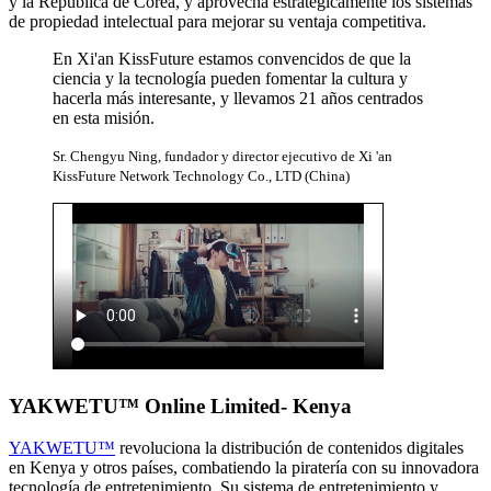
y la República de Corea, y aprovecha estratégicamente los sistemas
de propiedad intelectual para mejorar su ventaja competitiva.
En Xi'an KissFuture estamos convencidos de que la
ciencia y la tecnología pueden fomentar la cultura y
hacerla más interesante, y llevamos 21 años centrados
en esta misión.
Sr. Chengyu Ning, fundador y director ejecutivo de Xi 'an
KissFuture Network Technology Co., LTD (China)
YAKWETU™ Online Limited- Kenya
YAKWETU™
revoluciona la distribución de contenidos digitales
en Kenya y otros países, combatiendo la piratería con su innovadora
tecnología de entretenimiento. Su sistema de entretenimiento y