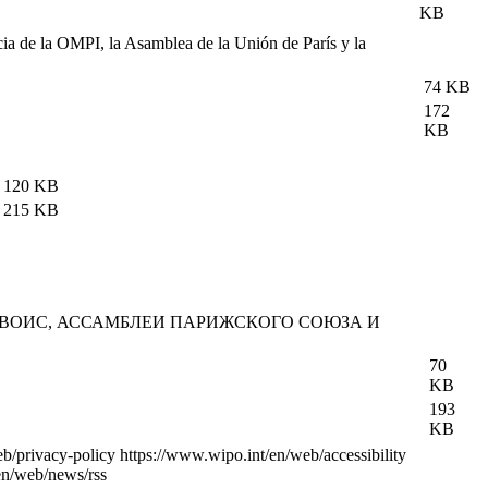
KB
ia de la OMPI, la Asamblea de la Unión de París y la
74 KB
172
KB
120 KB
215 KB
 ВОИС, АССАМБЛЕИ ПАРИЖСКОГО СОЮЗА И
70
KB
193
KB
eb/privacy-policy
https://www.wipo.int/en/web/accessibility
en/web/news/rss