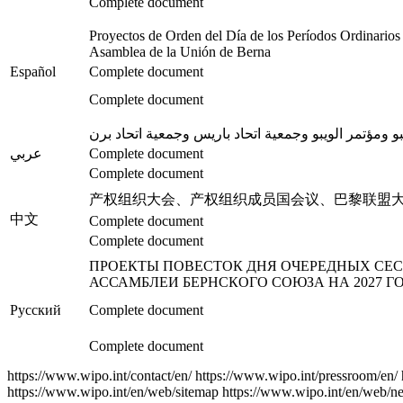
Complete document
Proyectos de Orden del Día de los Períodos Ordinarios
Asamblea de la Unión de Berna
Español
Complete document
Complete document
عربي
Complete document
Complete document
产权组织大会、产权组织成员国会议、巴黎联盟大会
中文
Complete document
Complete document
ПРОЕКТЫ ПОВЕСТОК ДНЯ ОЧЕРЕДНЫХ СЕС
АССАМБЛЕИ БЕРНСКОГО СОЮЗА НА 2027 Г
Русский
Complete document
Complete document
https://www.wipo.int/contact/en/
https://www.wipo.int/pressroom/en/
https://www.wipo.int/en/web/sitemap
https://www.wipo.int/en/web/ne