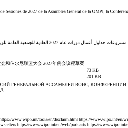
 de Sesiones de 2027 de la Asamblea General de la OMPI, la Conferenc
مشروعات جداول أعمال دورات عام 2027 العادية للجمعية العامة للويبو ومؤتمر الويبو وجمعية اتحاد باريس وجمعية اتحاد برن
和伯尔尼联盟大会 2027年例会议程草案
73 KB
201 KB
СИЙ ГЕНЕРАЛЬНОЙ АССАМБЛЕИ ВОИС, КОНФЕРЕНЦИИ
ОД
https://www.wipo.int/tools/en/disclaim.html
https://www.wipo.int/en/w
wsletters
https://www.wipo.int/en/web/podcasts
https://www.wipo.int/