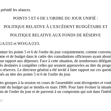
présidé les séances.
POINTS 5 ET 6 DE L'ORDRE DU JOUR UNIFIÉ :
POLITIQUE RELATIVE À L'EXCÉDENT BUDGÉTAIRE ET
POLITIQUE RELATIVE AUX FONDS DE RÉSERVE
WO/GA/23/2 et WO/GA/23/3.
miner les points 5 et 6 de l'ordre du jour conjointement, comme convenu
amme et de budget dans le cadre des consultations officieuses ayant abou
s par rapport aux dépenses. Face à cette situation, de nombreuses délég
tés destinées à compléter celles qui seraient approuvées au titre du pro
es réserves. Le directeur général a été invité à faire rapport sur ces que
s au titre des points 5 et 6 de l'ordre du jour.
n des groupes à la session en cours de l'assemblée sont divergentes et vo
omité du budget qui se tiendra en mars 1999. Pour faire évoluer la situat
ts de l'ordre du jour et de parvenir à un compromis qui soit dans l'intérê
 :