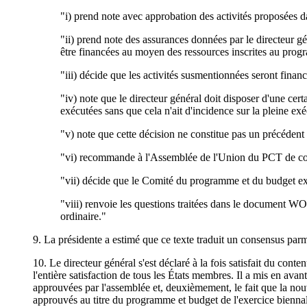
"i) prend note avec approbation des activités proposées
"ii) prend note des assurances données par le directeur g
être financées au moyen des ressources inscrites au pro
"iii) décide que les activités susmentionnées seront finan
"iv) note que le directeur général doit disposer d'une cert
exécutées sans que cela n'ait d'incidence sur la pleine ex
"v) note que cette décision ne constitue pas un précédent
"vi) recommande à l'Assemblée de l'Union du PCT de con
"vii) décide que le Comité du programme et du budget exa
"viii) renvoie les questions traitées dans le document 
ordinaire."
9. La présidente a estimé que ce texte traduit un consensus parm
10. Le directeur général s'est déclaré à la fois satisfait du con
l'entière satisfaction de tous les États membres. Il a mis en a
approuvées par l'assemblée et, deuxièmement, le fait que la nouve
approuvés au titre du programme et budget de l'exercice biennal