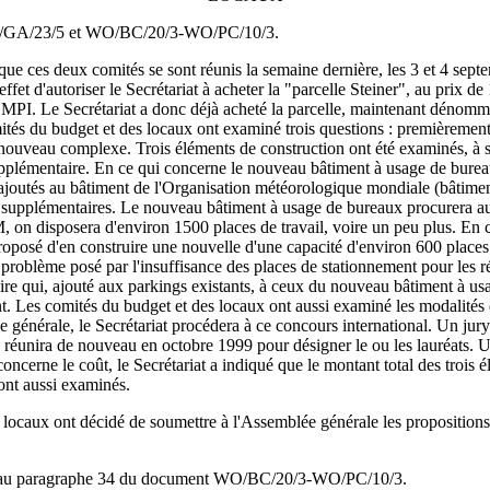
s WO/GA/23/5 et WO/BC/20/3-WO/PC/10/3.
 ces deux comités se sont réunis la semaine dernière, les 3 et 4 septembre
et d'autoriser le Secrétariat à acheter la "parcelle Steiner", au prix de
PI. Le Secrétariat a donc déjà acheté la parcelle, maintenant dénommée 
tés du budget et des locaux ont examiné trois questions : premièrement
u nouveau complexe. Trois éléments de construction ont été examinés, à 
supplémentaire. En ce qui concerne le nouveau bâtiment à usage de bureau
 ajoutés au bâtiment de l'Organisation météorologique mondiale (bâtim
ail supplémentaires. Le nouveau bâtiment à usage de bureaux procurera au
 on disposera d'environ 1500 places de travail, voire un peu plus. En c
t proposé d'en construire une nouvelle d'une capacité d'environ 600 places
problème posé par l'insuffisance des places de stationnement pour les 
taire qui, ajouté aux parkings existants, à ceux du nouveau bâtiment à
. Les comités du budget et des locaux ont aussi examiné les modalités 
générale, le Secrétariat procédera à ce concours international. Un jury 
e réunira de nouveau en octobre 1999 pour désigner le ou les lauréats. Un
cerne le coût, le Secrétariat a indiqué que le montant total des trois él
 ont aussi examinés.
 des locaux ont décidé de soumettre à l'Assemblée générale les proposi
ant au paragraphe 34 du document WO/BC/20/3-WO/PC/10/3.