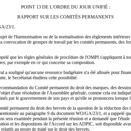
POINT 13 DE L'ORDRE DU JOUR UNIFIÉ :
RAPPORT SUR LES COMITÉS PERMANENTS
GA/23/1.
et de l'harmonisation ou de la normalisation des règlements intérieurs 
 convocation de groupes de travail par les comités permanents, des fon
ppelé que les règles générales de procédure de l'OMPI s'appliquent à t
ères, par exemple en ce qui concerne sa composition.
l a souligné qu'aucune ressource budgétaire n'a été allouée pour finan
e, le Secrétariat étudiera cette possibilité.
 recommandation du Comité permanent du droit des marques, des dessins 
nt l'objet d'une résolution de l'Assemblée générale, comme cela est in
minés par le gouvernement de son pays et qu'elle se prononcera lorsque l
ité permanent du droit des brevets de la question de la réduction des ta
mentionnée au paragraphe 9 du document WO/GA/23/1, et a rappelé que c
on sera examinée pendant la présente réunion et a demandé que l'étude qui
sition et les dispositions de l'Accord sur les ADPIC, soit disponible av
relatifs au projet de traité sur le droit des brevets.