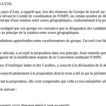
GA/23/6.
ys d'Asie, a rappelé que, lors des réunions du Groupe de travail sur le
que devant le Comité de coordination de l'OMPI, un certain nombre de dé
rincipe d'une rotation entre zones géographiques, conformément à la pr
ouligné que son groupe est convaincu que la désignation des candidats e
au principe de la rotation entre zones géographiques.
ltations approfondies entre coordonnateurs de groupe, l'accord s'est fait
africain, a accepté la proposition dans son principe, étant entendu que l
gueur de la modification requise de la Convention instituant l'OMPI.
 d'Amérique latine et des Caraïbes, a souscrit à la déclaration de la d
uscrit pleinement à la proposition dont le texte a été lu par la présiden
nt la proposition, elle croit comprendre que celle-ci sera interprétée se
e suivant :
 mandats qu'un directeur général peut accomplir;