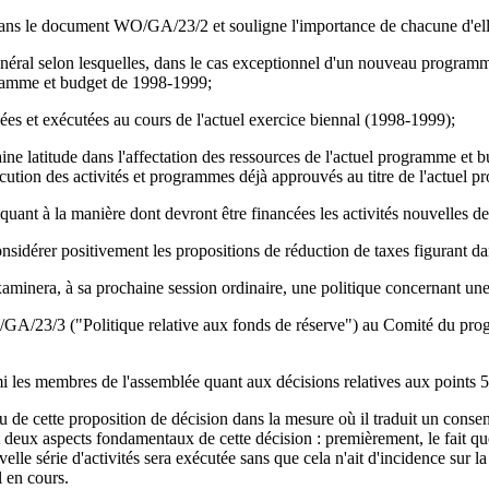
 dans le document WO/GA/23/2 et souligne l'importance de chacune d'ell
énéral selon lesquelles, dans le cas exceptionnel d'un nouveau programme
gramme et budget de 1998-1999;
cées et exécutées au cours de l'actuel exercice biennal (1998-1999);
aine latitude dans l'affectation des ressources de l'actuel programme et 
écution des activités et programmes déjà approuvés au titre de l'actuel 
 quant à la manière dont devront être financées les activités nouvelles d
sidérer positivement les propositions de réduction de taxes figurant
minera, à sa prochaine session ordinaire, une politique concernant une 
WO/GA/23/3 ("Politique relative aux fonds de réserve") au Comité du p
i les membres de l'assemblée quant aux décisions relatives aux points 5 e
tenu de cette proposition de décision dans la mesure où il traduit un cons
vant deux aspects fondamentaux de cette décision : premièrement, le fait
lle série d'activités sera exécutée sans que cela n'ait d'incidence sur 
 en cours.