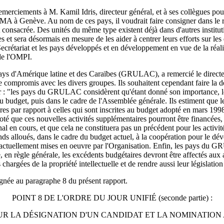
merciements à M. Kamil Idris, directeur général, et à ses collègues pour
MA à Genève. Au nom de ces pays, il voudrait faire consigner dans le r
it consacrée. Des unités du même type existent déjà dans d'autres institu
 sera désormais en mesure de les aider à centrer leurs efforts sur les 
 Secrétariat et les pays développés et en développement en vue de la réali
 de l'OMPI.
s d'Amérique latine et des Caraïbes (GRULAC), a remercié le directeur
romis avec les divers groupes. Ils souhaitent cependant faire la décl
ur : "les pays du GRULAC considèrent qu'étant donné son importance, le p
 budget, puis dans le cadre de l'Assemblée générale. Ils estiment que le
 par rapport à celles qui sont inscrites au budget adopté en mars 1998
que ces nouvelles activités supplémentaires pourront être financées, à
 en cours, et que cela ne constituera pas un précédent pour les activité
onds alloués, dans le cadre du budget actuel, à la coopération pour le 
et actuellement mises en oeuvre par l'Organisation. Enfin, les pays du
e, en règle générale, les excédents budgétaires devront être affectés aux
hargées de la propriété intellectuelle et de rendre aussi leur législati
gnée au paragraphe 8 du présent rapport.
POINT 8 DE L'ORDRE DU JOUR UNIFIÉ (seconde partie) :
OUR LA DÉSIGNATION D'UN CANDIDAT ET LA NOMINATION