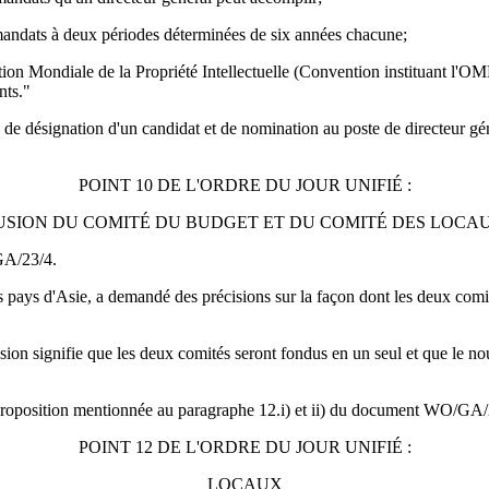
 mandats à deux périodes déterminées de six années chacune;
ation Mondiale de la Propriété Intellectuelle (Convention instituant l'O
nts."
de désignation d'un candidat et de nomination au poste de directeur g
POINT 10 DE L'ORDRE DU JOUR UNIFIÉ :
USION DU COMITÉ DU BUDGET ET DU COMITÉ DES LOCA
GA/23/4.
 pays d'Asie, a demandé des précisions sur la façon dont les deux com
fusion signifie que les deux comités seront fondus en un seul et que le
 proposition mentionnée au paragraphe 12.i) et ii) du document WO/GA/
POINT 12 DE L'ORDRE DU JOUR UNIFIÉ :
LOCAUX