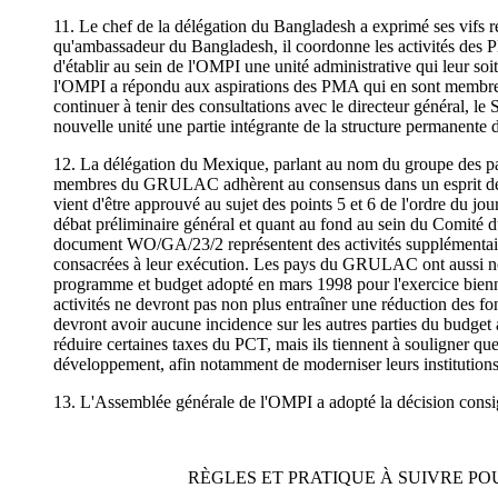
11. Le chef de la délégation du Bangladesh a exprimé ses vifs re
qu'ambassadeur du Bangladesh, il coordonne les activités des P
d'établir au sein de l'OMPI une unité administrative qui leur so
l'OMPI a répondu aux aspirations des PMA qui en sont membres et
continuer à tenir des consultations avec le directeur général, le
nouvelle unité une partie intégrante de la structure permanente
12. La délégation du Mexique, parlant au nom du groupe des pay
membres du GRULAC adhèrent au consensus dans un esprit de comp
vient d'être approuvé au sujet des points 5 et 6 de l'ordre du jo
débat préliminaire général et quant au fond au sein du Comité du
document WO/GA/23/2 représentent des activités supplémentaires
consacrées à leur exécution. Les pays du GRULAC ont aussi noté 
programme et budget adopté en mars 1998 pour l'exercice biennal
activités ne devront pas non plus entraîner une réduction des f
devront avoir aucune incidence sur les autres parties du budg
réduire certaines taxes du PCT, mais ils tiennent à souligner qu
développement, afin notamment de moderniser leurs institutions c
13. L'Assemblée générale de l'OMPI a adopté la décision consi
RÈGLES ET PRATIQUE À SUIVRE P