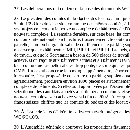
27. Les délibérations ont eu lieu sur la base des document
28. Le président des comités du budget et des locaux a indiqué que
5 juin 1998 lors de la session commune des mêmes comités, à l'eff
ses projets concernant le nouveau complexe de bâtiments de l'OM
nouveau complexe. La semaine dernière, sur cette base, les comi
concours international d'architecture; troisièmement, le coût d
parcelle, la nouvelle grande salle de conférence et le parking 
observer que les bâtiments OMPI, BIRPI I et BIRPI II actuels,
de travail, et que le Secrétariat a besoin de 500 places de trav
achevé, si on l'ajoute aux bâtiments actuels et au bâtiment OMM,
bien connu que l'actuelle salle est trop petite, de sorte qu'il es
OMPI. En ce qui concerne le parking supplémentaire, l'énorme 
le résoudre, il est proposé de construire un parking supplémen
agrandissement, procurera environ 1000 places de stationnement
complexe de bâtiments. Si elles sont approuvées par l'Assemblée 
sélectionner les candidats appelés à participer au concours, et s
nouveau complexe sera achevée vers la fin de 2002. En ce qui con
francs suisses, chiffres que les comités du budget et des locaux
29. À l'issue de leurs délibérations, les comités du budget et
WO/PC/10/3.
30. L'Assemblée générale a approuvé les propositions figur