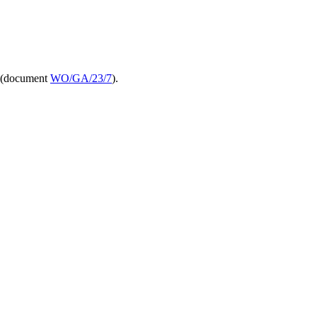
I (document
WO/GA/23/7
).