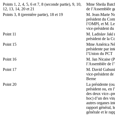
Points 1, 2, 4, 5, 6 et 7, 8 (seconde partie), 9, 10,
Mme Sheila Batch
12, 13, 14, 20 et 21
de l’Assemblée g
Points 3, 8 (première partie), 18 et 19
M. Jean-Marie Noi
président du Comi
l’OMPI, et M. Leo
vice-président du
Point 11
M. Ladislav Jakl 
président de la 
Point 15
Mme América Nést
présidente par in
l’Union du PCT
Point 16
M. Jan Nicaise (P
l’Assemblée de l
Point 17
M. David Gabunia
vice-président de
Berne
Point 20
La présidente (ou
président ou, en l
des deux vice--pr
hoc) d’un des vin
autres organes int
rapport général, 
générale et le ra