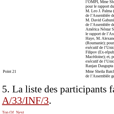
l’OMPI, Mme Shei
pour le rapport d
M. Leo J. Palma (
de l’Assemblée d
M. David Gabunia
de l’Assemblée 
América Néstar S
le rapport de l’A
Haye, M. Alexand
(Roumanie); pour
exécutif de l’Uni
Filipov (Ex-répu
Macédoine); et, p
exécutif de l’Un
Ranjan Dasgupta 
Point 21
Mme Sheila Batch
de l’Assemblée g
5. La liste des participants 
A/33/INF/3
.