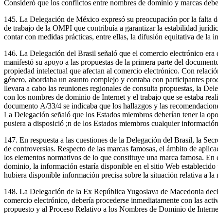
Consideró que los conflictos entre nombres de dominio y marcas deberí
145. La Delegación de México expresó su preocupación por la falta de
de trabajo de la OMPI que contribuía a garantizar la estabilidad jurídi
contar con medidas prácticas, entre ellas, la difusión equitativa de la
146. La Delegación del Brasil señaló que el comercio electrónico era
manifestó su apoyo a las propuestas de la primera parte del document
propiedad intelectual que afectan al comercio electrónico. Con relaci
género, abordaba un asunto complejo y contaba con participantes proc
llevara a cabo las reuniones regionales de consulta propuestas, la Del
con los nombres de dominio de Internet y el trabajo que se estaba re
documento A/33/4 se indicaba que los hallazgos y las recomendaciones
La Delegación señaló que los Estados miembros deberían tener la opor
pusiera a disposició ;n de los Estados miembros cualquier informació
147. En respuesta a las cuestiones de la Delegación del Brasil, la Sec
de controversias. Respecto de las marcas famosas, el ámbito de aplic
los elementos normativos de lo que constituye una marca famosa. En c
dominio, la información estaría disponible en el sitio Web establecido
hubiera disponible información precisa sobre la situación relativa a l
148. La Delegación de la Ex República Yugoslava de Macedonia declaró 
comercio electrónico, debería procederse inmediatamente con las acti
propuesto y al Proceso Relativo a los Nombres de Dominio de Interne