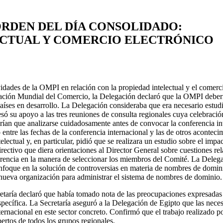
ORDEN DEL DÍA CONSOLIDADO:
ECTUAL Y COMERCIO ELECTRÓNICO
dades de la OMPI en relación con la propiedad intelectual y el comerci
ación Mundial del Comercio, la Delegación declaró que la OMPI debería 
países en desarrollo. La Delegación consideraba que era necesario estudi
ó su apoyo a las tres reuniones de consulta regionales cuya celebració
ndrían que analizarse cuidadosamente antes de convocar la conferencia 
to entre las fechas de la conferencia internacional y las de otros acont
ectual y, en particular, pidió que se realizara un estudio sobre el impa
ectivo que diera orientaciones al Director General sobre cuestiones rel
sparencia en la manera de seleccionar los miembros del Comité. La Del
enfoque en la solución de controversias en materia de nombres de domini
a nueva organización para administrar el sistema de nombres de dominio.
cretaría declaró que había tomado nota de las preocupaciones expresadas
specífica. La Secretaría aseguró a la Delegación de Egipto que las neces
ernacional en este sector concreto. Confirmó que el trabajo realizado po
rtos de todos los grupos regionales.