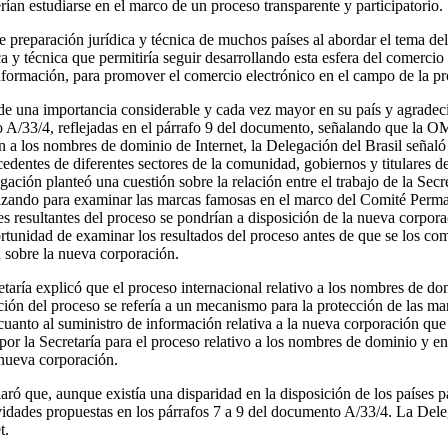
an estudiarse en el marco de un proceso transparente y participatorio.
 preparación jurídica y técnica de muchos países al abordar el tema d
ca y técnica que permitiría seguir desarrollando esta esfera del comerci
 información, para promover el comercio electrónico en el campo de la pr
 de una importancia considerable y cada vez mayor en su país y agradec
o A/33/4, reflejadas en el párrafo 9 del documento, señalando que la O
ón a los nombres de dominio de Internet, la Delegación del Brasil seña
edentes de diferentes sectores de la comunidad, gobiernos y titulares 
egación planteó una cuestión sobre la relación entre el trabajo de la Se
alizando para examinar las marcas famosas en el marco del Comité Perm
 resultantes del proceso se pondrían a disposición de la nueva corporac
tunidad de examinar los resultados del proceso antes de que se los com
n sobre la nueva corporación.
retaría explicó que el proceso internacional relativo a los nombres de 
ación del proceso se refería a un mecanismo para la protección de las 
uanto al suministro de información relativa a la nueva corporación que
 por la Secretaría para el proceso relativo a los nombres de dominio y 
a nueva corporación.
que, aunque existía una disparidad en la disposición de los países par
vidades propuestas en los párrafos 7 a 9 del documento A/33/4. La Dele
t.