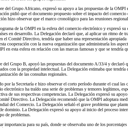
re del Grupo Africano, expresó su apoyo a las propuestas de la OMPI en
ación pidió que el documento propuesto sobre el impacto del comercio el
ción hizo observar que el marco cronológico para las reuniones regiona
programa de la OMPI en la esfera del comercio electrónico y expresó su
íses en desarrollo. La Delegación declaró que, al aplicar un ritmo de tra
en el Comité Directivo, tendría que haber una representación apropiada
esta cooperación con la nueva organización que administraría los aspect
I en esta esfera en relación con las marcas famosas y que se tendría q
re del Grupo B, apoyó las propuestas del documento A/33/4 y declaró
ionados con la propiedad intelectual. La Delegación estimaba que tendrí
ganización de las consultas regionales.
or la Secretaría e hizo observar el corto período durante el cual las 
o electrónico ha traído una serie de problemas y temores legítimos, espe
tiva de sus respectivas competencias. La Delegación expresó su apoyo a 
 Comité Directivo. La Delegación recomendó que la OMPI adoptara medid
 Mundial del Comercio. La Delegación señaló el grave problema que plan
s de dominio. La Delegación expresó su apoyo al inicio del proceso int
tipo de problemas.
r importancia para su país, donde se observaba uno de los porcentajes m