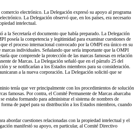
el comercio electrónico. La Delegación expresó su apoyo al programa
o electrónico. La Delegación observó que, en los países, era necesario
opiedad intelectual.
ió a la Secretaría el documento que había preparado. La Delegación
MPI poseía la competencia y legitimidad para examinar cuestiones de
ló que el proceso internacional convocado por la OMPI era único en su
de marcas individuales. Señalando que sería importante que la OMPI
cretaría que comprende la protección de las marcas famosas en relación
anente de Marcas. La Delegación señaló que en el párrafo 25 del
ión y se notificarían a los Estados miembros para su consideración.
unicaran a la nueva corporación. La Delegación solicitó que se
dominio tenía que ver principalmente con los procedimientos de solución
marcas famosas. Por contra, el Comité Permanente de Marcas abarcaba
 se estaba formando para administrar el sistema de nombres de
en forma de papel para su distribución a los Estados miembros, cuando
a abordar cuestiones relacionadas con la propiedad intelectual y el
gación manifestó su apoyo, en particular, al Comité Directivo