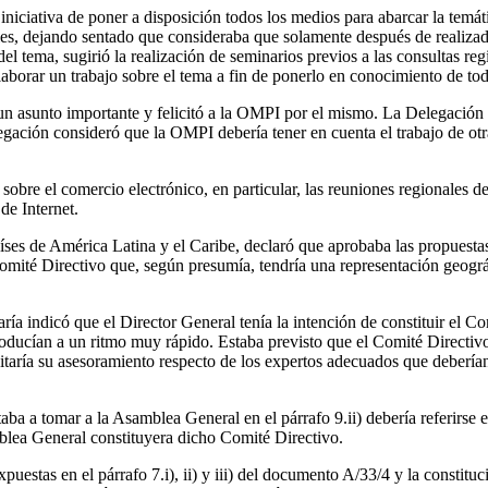
 iniciativa de poner a disposición todos los medios para abarcar la temá
les, dejando sentado que consideraba que solamente después de realizad
l tema, sugirió la realización de seminarios previos a las consultas re
borar un trabajo sobre el tema a fin de ponerlo en conocimiento de to
n asunto importante y felicitó a la OMPI por el mismo. La Delegación m
gación consideró que la OMPI debería tener en cuenta el trabajo de otra
bre el comercio electrónico, en particular, las reuniones regionales de
de Internet.
s de América Latina y el Caribe, declaró que aprobaba las propuestas 
omité Directivo que, según presumía, tendría una representación geogr
aría indicó que el Director General tenía la intención de constituir el 
oducían a un ritmo muy rápido. Estaba previsto que el Comité Directivo
citaría su asesoramiento respecto de los expertos adecuados que deberí
taba a tomar a la Asamblea General en el párrafo 9.ii) debería referirs
blea General constituyera dicho Comité Directivo.
stas en el párrafo 7.i), ii) y iii) del documento A/33/4 y la constitu