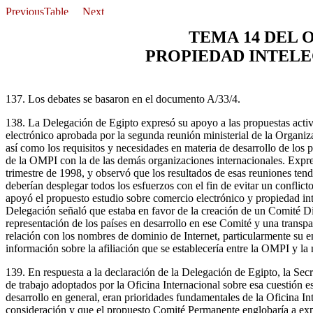
TEMA 14 DEL 
PROPIEDAD INTEL
137. Los debates se basaron en el documento A/33/4.
138. La Delegación de Egipto expresó su apoyo a las propuestas activi
electrónico aprobada por la segunda reunión ministerial de la Organiz
así como los requisitos y necesidades en materia de desarrollo de los 
de la OMPI con la de las demás organizaciones internacionales. Expres
trimestre de 1998, y observó que los resultados de esas reuniones te
deberían desplegar todos los esfuerzos con el fin de evitar un conflic
apoyó el propuesto estudio sobre comercio electrónico y propiedad intel
Delegación señaló que estaba en favor de la creación de un Comité Dir
representación de los países en desarrollo en ese Comité y una tran
relación con los nombres de dominio de Internet, particularmente su 
información sobre la afiliación que se establecería entre la OMPI y l
139. En respuesta a la declaración de la Delegación de Egipto, la Se
de trabajo adoptados por la Oficina Internacional sobre esa cuestión e
desarrollo en general, eran prioridades fundamentales de la Oficina Int
consideración y que el propuesto Comité Permanente englobaría a expe