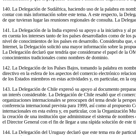
140. La Delegación de Sudáfrica, haciendo uso de la palabra en nomb
contar con más información sobre este tema. A este respecto, la Deleg
de que tuvieran lugar las reuniones regionales de consulta. La Delega
141. La Delegación de la India expresó su apoyo a la iniciativa y al 
en cuenta los intereses tanto de los países desarrollados como de los pa
nivel de conocimientos de los países en desarrollo. Consideraba que, 
Internet, la Delegación solicitó una mayor información sobre la propu
La Delegación declaró que tendría que considerarse el papel de la OMP
conocimientos tradicionales como nombres de dominio.
142. La Delegación de los Países Bajos, tomando la palabra en nomb
directivo en la esfera de los aspectos del comercio electrónico relac
de los Estados miembros en estas actividades y, en particular, en la or
143. La Delegación de Chile expresó su apoyo al documento preparado p
un interés considerable. La Delegación de Chile resaltó que el comerci
organizaciones internacionales se preocupen del tema desde la perspec
conferencia internacional prevista para 1999, así como al propuesto
internacionales en esta esfera y, en particular, con la Organización
la creación de una institución que administrase el sistema de nombre
el Director General con el fin de llegar a una rápida solución de este 
144. La Delegación del Uruguay declaró que este tema era de particula