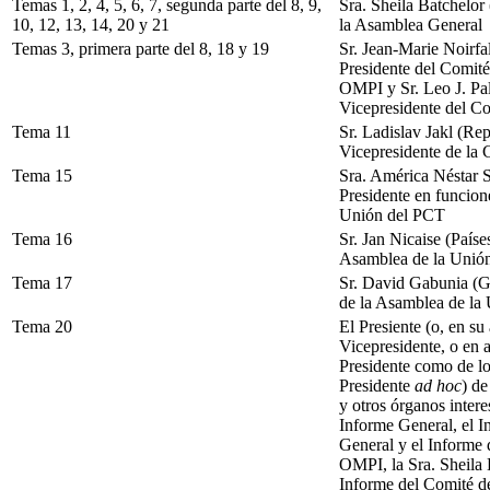
Temas 1, 2, 4, 5, 6, 7, segunda parte del 8, 9,
Sra. Sheila Batchelor
10, 12, 13, 14, 20 y 21
la Asamblea General
Temas 3, primera parte del 8, 18 y 19
Sr. Jean-Marie Noirfal
Presidente del Comité
OMPI y Sr. Leo J. Pal
Vicepresidente del C
Tema 11
Sr. Ladislav Jakl (Re
Vicepresidente de la
Tema 15
Sra. América Néstar 
Presidente en funcion
Unión del PCT
Tema 16
Sr. Jan Nicaise (Paíse
Asamblea de la Unió
Tema 17
Sr. David Gabunia (G
de la Asamblea de la
Tema 20
El Presiente (o, en su
Vicepresidente, o en a
Presidente como de lo
Presidente
ad hoc
) d
y otros órganos interes
Informe General, el 
General y el Informe 
OMPI, la Sra. Sheila 
Informe del Comité d