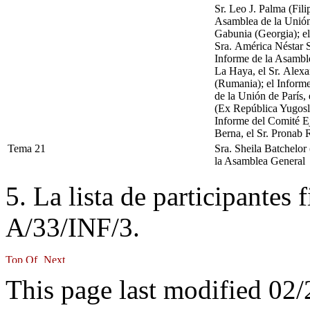
Sr. Leo J. Palma (Fili
Asamblea de la Unión
Gabunia (Georgia); el
Sra. América Néstar S
Informe de la Asambl
La Haya, el Sr. Alexa
(Rumania); el Inform
de la Unión de París, 
(Ex República Yugosl
Informe del Comité E
Berna, el Sr. Pronab 
Tema 21
Sra. Sheila Batchelor
la Asamblea General
5. La lista de participantes
A/33/INF/3.
This page last modified 02