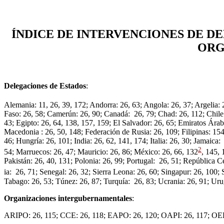
ÍNDICE DE INTERVENCIONES DE D
ORG
Delegaciones de Estados
:
Alemania: 11, 26, 39, 172; Andorra: 26, 63; Angola: 26, 37; Argelia: 
Faso: 26, 58; Camerún: 26, 90; Canadá: 26, 79; Chad: 26, 112; Chile:
43; Egipto: 26, 64, 138, 157, 159; El Salvador: 26, 65; Emiratos Ár
Macedonia : 26, 50, 148; Federación de Rusia: 26, 109; Filipinas: 15
46; Hungría: 26, 101; India: 26, 62, 141, 174; Italia: 26, 30; Jamaica
2
54; Marruecos: 26, 47; Mauricio: 26, 86; México: 26, 66, 132
, 145, 
Pakistán: 26, 40, 131; Polonia: 26, 99; Portugal: 26, 51; República
ia: 26, 71; Senegal: 26, 32; Sierra Leona: 26, 60; Singapur: 26, 100; 
Tabago: 26, 53; Túnez: 26, 87; Turquía: 26, 83; Ucrania: 26, 91; Ur
Organizaciones intergubernamentales
:
ARIPO: 26, 115; CCE: 26, 118; EAPO: 26, 120; OAPI: 26, 117; OE