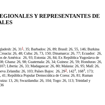
REGIONALES Y REPRESENTANTES DE
ALES
1
gladesh: 26, 31
, 35; Barbados: 26, 89; Brasil: 26, 55, 146; Burkina
 Croacia: 26, 48; Cuba: 26, 73, 150; Dinamarca: 26, 77; Ecuador: 26,
dos de América: 26, 93; Estonia: 26, 84; Ex República Yugoslava de
108; Ghana: 26, 98; Guatemala: 26, 34; Guinea: 26, 59; Honduras: 26,
 107; Liberia: 26, 33; Madagascar: 26, 80; Malasia: 26, 95; Malí: 26,
3
3
3
eva Zelandia: 26, 103; Países Bajos: 26, 29
, 142
, 168
, 173;
 26, 41; República Popular Democrática de Corea: 26, 81; Ruman
Suiza: 13, 26; Swazilandia: 26, 104; Togo: 26, 113; Trinidad y
 36