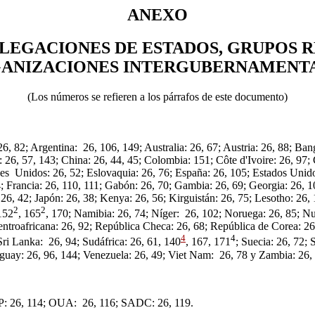
ANEXO
ELEGACIONES DE ESTADOS, GRUPOS 
ANIZACIONES INTERGUBERNAMENT
(Los números se refieren a los párrafos de este documento)
26, 82; Argentina: 26, 106, 149; Australia: 26, 67; Austria: 26, 88; Ban
 26, 57, 143; China: 26, 44, 45; Colombia: 151; Côte d'Ivoire: 26, 97;
abes Unidos: 26, 52; Eslovaquia: 26, 76; España: 26, 105; Estados Uni
4; Francia: 26, 110, 111; Gabón: 26, 70; Gambia: 26, 69; Georgia: 26, 
: 26, 42; Japón: 26, 38; Kenya: 26, 56; Kirguistán: 26, 75; Lesotho: 26,
2
2
152
, 165
, 170; Namibia: 26, 74; Níger: 26, 102; Noruega: 26, 85; Nu
 Centroafricana: 26, 92; República Checa: 26, 68; República de Corea:
4
4
Sri Lanka: 26, 94; Sudáfrica: 26, 61, 140
, 167, 171
; Suecia: 26, 72; 
uguay: 26, 96, 144; Venezuela: 26, 49; Viet Nam: 26, 78 y Zambia: 26,
P: 26, 114; OUA: 26, 116; SADC: 26, 119.