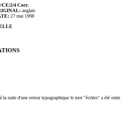
/CE/2/4 Corr.
IGINAL:
anglais
ATE:
27 mai
1998
UELLE
ATIONS
a suite d'une erreur typographique le mot "écrites" a été omis