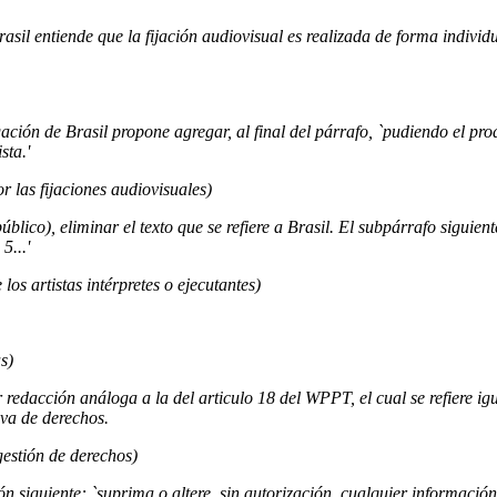
Brasil entiende que la fijación audiovisual es realizada de forma indiv
egación de Brasil propone agregar, al final del párrafo, `pudiendo el pr
sta.'
or las fijaciones audiovisuales)
blico), eliminar el texto que se refiere a Brasil. El subpárrafo sigui
5...'
los artistas intérpretes o ejecutantes)
s)
er redacción análoga a la del articulo 18 del WPPT, el cual se refiere i
iva de derechos.
gestión de derechos)
ón siguiente: `suprima o altere, sin autorización, cualquier información