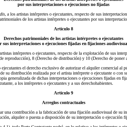
por sus interpretaciones o ejecuciones no fijadas
dis
, a los artistas intérpretes o ejecutantes, respecto de sus interpretac
rimoniales de los artistas intérpretes o ejecutantes por sus interpretac
Artículo 8
Derechos patrimoniales de los artistas intérpretes o ejecutantes
r sus interpretaciones o ejecuciones fijadas en fijaciones audiovisua
 artistas intérpretes o ejecutantes, respecto de la explotación de sus inte
de reproducción), 8 (Derecho de distribución) y 10 (Derecho de poner a
o ejecutantes el derecho exclusivo de autorizar el alquiler comercial al p
de su distribución realizada por el artista intérprete o ejecutante o con 
opia generalizada de dichas interpretaciones o ejecuciones fijadas en f
tante, a los intérpretes o ejecutantes y a sus derechohabientes.
Artículo 9
Arreglos contractuales
ar una contribución a la fabricación de una fijación audiovisual de su in
ción, alquiler o puesta a disposición de su interpretación o ejecución fi
lo 4.1), toda Parte Contratante podrá, en lo relativo a los intérpretes o 