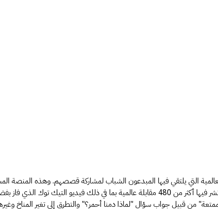
 مسؤول حكومي في وزارة المالية الإندونيسية. وأسس منصة Jadi PNS العالمية التي يلتقي فيها المبدعون الشباب
قناة اليوتيوب الخاصة به 106 آلاف مشارك وهي حائزة على عدة جوائز، وقد نشر فيها أكثر من 480 مقا
متعة" من قبيل جواب سؤال "لماذا دمنا أحمر؟" والتطرق إلى تغير المناخ وغيره