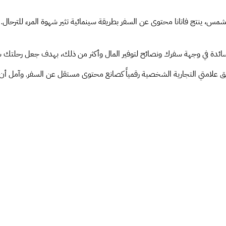
شمس، ينتج فاتانا محتوى عن السفر بطريقة سينمائية تثير شهوة المرء للترحال.
 السائدة في وجهة سفرك ونصائح لتوفير المال وأكثر من ذلك، بهدف جعل رحلت
يق علامتي التجارية الشخصية رقمياً كصانع محتوى مستقل عن السفر. وآمل أن 