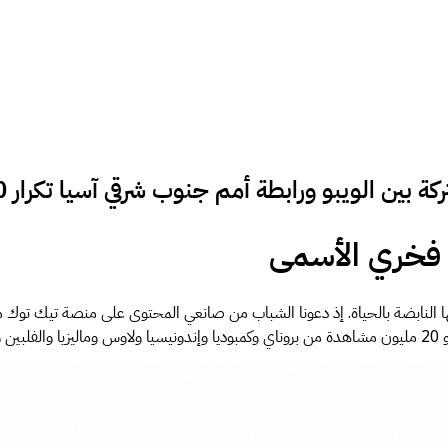
ة بين الويبو ورابطة أمم جنوب شرقي آسيا تكرار 0
ي فخري الأسمى
تها النابضة بالحياة. إذ دعونا الشباب من صانعي المحتوى على منصة تيك توك م