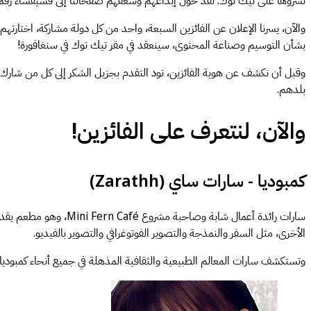
نشروها على تيك توك. لقد حول إبداعهم وشغفهم صفحاتنا إلى فسيفساء رقمية 
بشأن التوسيم وصناعة المحتوى، سينعقد في مقر تيك توك في سنغافورة!
وقبل أن نكشف عن هوية الفائزين، نود التقدم بجزيل الشكر إلى كل من شارك ف
بلدهم.
والآن، لنتعرف على الفائزين!
كمبوديا - سارات ساي (Zarathh)
سارات رائدة أعمال شاب
الأخرى، مثل السفر والنمذجة والتصوير الفوتوغرافي والتصوير بالفيديو.
وتستكشف سارات المعالم الطبيعية والثقافية المذهلة في جميع أنحاء كمبودي