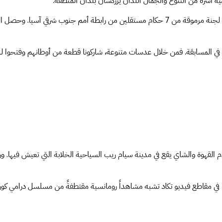
آسرة من التنوع والجمال اللذان يزركشان بلدان المنطقة.
والآن، يسرنا الإعلان عن الفائزين السبعة، واحد من كل دولة مشاركة، اختارتهم لجنة مرموقة من 
ي المسابقة. فمن خلال عدسات متنوعة، شاركونا قطعة من أوطانهم وفتحوا لنا ن
ة وصاحبة مشروع Mini Fern Café، وهو مطعم يقدم القهوة والشاي يقع في مدينة سيام ريب السياحية الخلاب
ا في مقاطع فيديو تكاد تشبه مشاهداً رومانسية مقتطفةً من مسلسل درامي كو