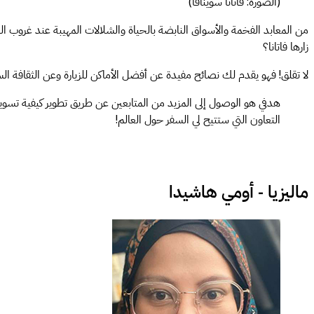
(الصورة: فاتانا سوينافا)
من المعابد الفخمة والأسواق النابضة بالحياة والشلالات المهيبة عند غروب ال
زارها فاتانا؟
لا تقلق! فهو يقدم لك نصائح مفيدة عن أفضل الأماكن للزيارة وعن الثقافة
هدفي هو الوصول إلى المزيد من المتابعين عن طريق تطوير كيفية تسو
التعاون التي ستتيح لي السفر حول العالم!
ماليزيا - أومي هاشيدا