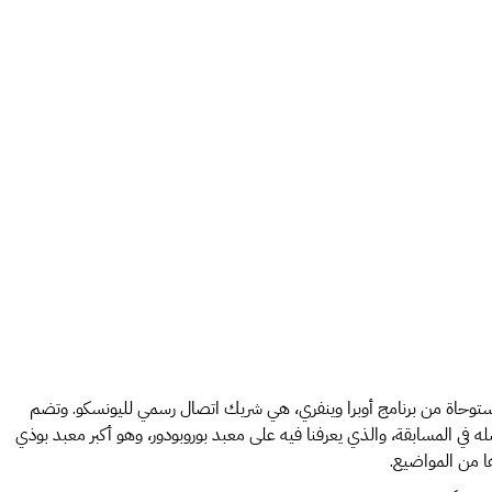
 لمشاركة قصصهم. وهذه المنصة المستوحاة من برنامج أوبرا وينفري، هي شريك اتصال رسمي لليونسكو. وتضم
بلة عالمية بما في ذلك فيديو التيك توك الذي فاز بفضله في المسابقة، والذي يعرفنا فيه على معبد بوروبودور، وهو أكبر معبد بوذي
ا من المواضيع.