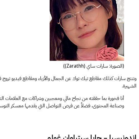
(الصورة: سارات ساي (Zarathh))
وتنتج سارات كذلك مقاطع تيك توك عن الجمال والأزياء ومقاطع فيديو تروج ف
الشهيرة.
أنا فخورة بما حققته من نجاح مالي ومعجبين وشراكات مع العلامات التج
وصناعة المحتوى، فضلاً عن فرص التواصل التي يقدمها معسكر التوسيم، 
إندونيسيا – جايا سيتياوان غولو