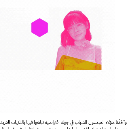
وأخَذَنا هؤلاء المبدعون الشباب في جولة افتراضية تباهوا فيها بالنكهات الفر