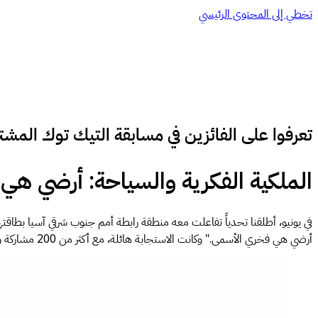
تخطي إلى المحتوى الرئيسي
تعرفوا على الفائزين في مسابقة التيك توك المشترك
الملكية الفكرية والسياحة: أرضي ه
في يونيو، أطلقنا تحدياً تفاعلت معه منطقة رابطة أمم جنوب شرقي آسيا بطاق
أرضي هي فخري الأسمى." وكانت الاستجابة هائلة، مع أكثر من 200 مشاركة و 20 مليون مشاهدة من بروناي وكمبوديا وإندونيسيا ولاوس وماليزيا والفلبين وسنغافورة وتايلاند وفيتنام.