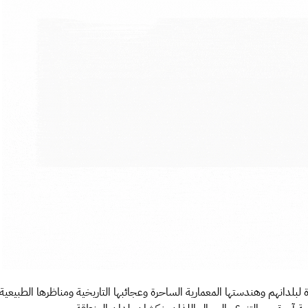
يدة لبلدانهم وهندستها المعمارية الساحرة وعجائبها التاريخية ومناظرها الطبيعي