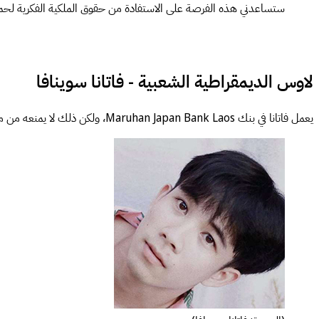
ستساعدني هذه الفرصة على الاستفادة من حقوق الملكية الفكرية لحماية
لاوس الديمقراطية الشعبية - فاتانا سوينافا
يعمل فاتانا في بنك Maruhan Japan Bank Laos، ولكن ذلك لا يمنعه من ممارسة شغفه كمصور مستقل وصانع محتوى عن السفر على منصات تيك توك وفيسبوك ويوتيوب.