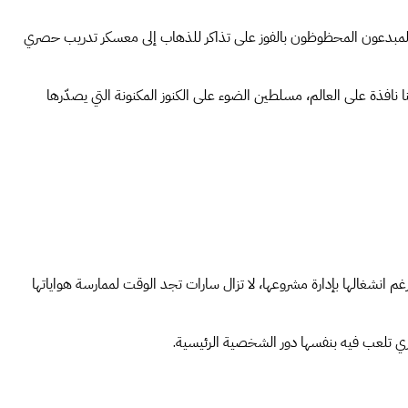
7 حكام مستقلين من رابطة أمم جنوب شرقي آسيا. وحصل المبدعون المحظوظون بالفوز على تذاكر للذهاب إلى معسكر تدريب حصري
افذة على العالم، مسلطين الضوء على الكنوز المكنونة التي يصدّرها
ة التي تعيش فيها. ورغم انشغالها بإدارة مشروعها، لا تزال سارات تجد الوقت لممارسة هواياتها
ري تلعب فيه بنفسها دور الشخصية الرئيسية.