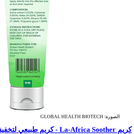
الصورة: GLOBAL HEALTH BIOTECH
كريم La-Africa Soother - كريم طبيعي لتخفيف الآلام لالتهاب المفاصل