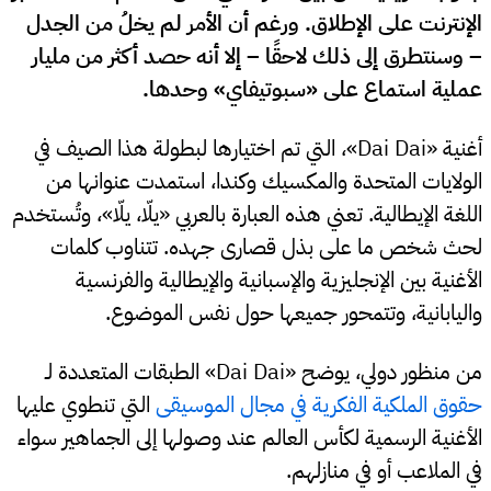
الإنترنت على الإطلاق. ورغم أن الأمر لم يخلُ من الجدل
– وسنتطرق إلى ذلك لاحقًا – إلا أنه حصد أكثر من مليار
عملية استماع على «سبوتيفاي» وحدها.
أغنية «Dai Dai»، التي تم اختيارها لبطولة هذا الصيف في
الولايات المتحدة والمكسيك وكندا، استمدت عنوانها من
اللغة الإيطالية. تعني هذه العبارة بالعربي «يلّا، يلّا»، وتُستخدم
لحث شخص ما على بذل قصارى جهده. تتناوب كلمات
الأغنية بين الإنجليزية والإسبانية والإيطالية والفرنسية
واليابانية، وتتمحور جميعها حول نفس الموضوع.
من منظور دولي، يوضح «Dai Dai» الطبقات المتعددة لـ
حقوق الملكية الفكرية في مجال الموسيقى
التي تنطوي عليها
الأغنية الرسمية لكأس العالم عند وصولها إلى الجماهير سواء
في الملاعب أو في منازلهم.