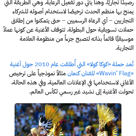
رصيدًا تجاريًّا، وهنا يأتي دور تفعيل الرعاية. وهي الطريقة التي
يمنح بها منظم الحدث ترخيصًا لاستخدام أصوله للشركاء
التجاريين – أي الرعاة الرسميين – حتى يتمكنوا من إطلاق
حملات تسويقية حول البطولة. تتوقف الأغنية عن كونها عملاً
موسيقيًّا قائماً بذاته لتصبح جزءاً من منظومة العلامة
التجارية.
تُعد حملة «كوكا كولا» التي أُطلقت عام 2010 حول أغنية
«Wavin’ Flag» للفنان كنعان
مثالاً نموذجياً على ترخيص
الأغاني لاستخدامها في الإعلانات العالمية، وفي هذه الحالة،
تحولت الأغنية إلى نشيد غير رسمي لكأس العالم.