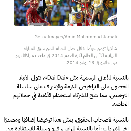
Getty Images/Amin Mohammad Jamali
شاكيرا تؤدي عرضًا خلال حفل الختام الذي سبق المباراة
النهائية لكأس العالم لكرة القدم 2014 في ملعب ماراكانا بريو
دي جانيرو في 13 يوليو 2014.
بالنسبة للأغاني الرسمية مثل «Dai Dai»، تتولى الفيفا
الحصول على التراخيص اللازمة والإشراف على سلسلة
الترخيص، مما يتيح للشركاء استخدام الأغنية في حملاتهم
الخاصة.
بالنسبة لأصحاب الحقوق، يمثل هذا ترخيصًا إضافيًا ومصدرًا
آخر للإيرادات؛ أما بالنسبة للراعي، فهو وسيلة للاستفادة من