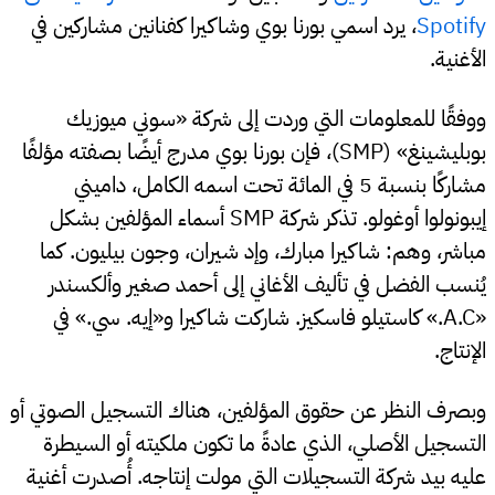
Spotify
، يرد اسمي بورنا بوي وشاكيرا كفنانين مشاركين في
الأغنية.
ووفقًا للمعلومات التي وردت إلى شركة «سوني ميوزيك
بوبليشينغ» (SMP)، فإن بورنا بوي مدرج أيضًا بصفته مؤلفًا
مشاركًا بنسبة 5 في المائة تحت اسمه الكامل، داميني
إيبونولوا أوغولو. تذكر شركة SMP أسماء المؤلفين بشكل
مباشر، وهم: شاكيرا مبارك، وإد شيران، وجون بيليون. كما
يُنسب الفضل في تأليف الأغاني إلى أحمد صغير وألكسندر
«A.C.» كاستيلو فاسكيز. شاركت شاكيرا و«إيه. سي.» في
الإنتاج.
وبصرف النظر عن حقوق المؤلفين، هناك التسجيل الصوتي أو
التسجيل الأصلي، الذي عادةً ما تكون ملكيته أو السيطرة
عليه بيد شركة التسجيلات التي مولت إنتاجه. أُصدرت أغنية