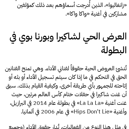
«زانغاليوا»، الذين أُدرجت أسماؤهم بعد ذلك كمؤلفين
مشاركين في أغنية «واكا واكا».
العرض الحي لشاكيرا وبورنا بوي في
البطولة
تُنشئ العروض الحية حقوقاً لفناني الأداء. وهي تمنح الفنانين
الحق في التحكم في ما إذا كان سيتم تسجيل الأداء أو بثه أو
إتاحته للجمهور بأي طريقة أخرى، وكيفية القيام بذلك. سبق
أن غنت شاكيرا في حفلات ختام كأس العالم مرتين، حيث
غنت أغنية «La La La» في بطولة عام 2014 في البرازيل،
وأغنية «Hips Don't Lie» في عام 2006 في ألمانيا.
في مثل هذا النوع من الفعاليات، تُدار حقوق الأداء (وجميع