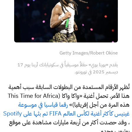
Getty Images/Robert Okine
يقدم «بورنا بوي» حفلاً موسيقياً في سكوتيابانك أرينا يوم 17
ديسمبر 2025 في تورونتو.
تُظهر الأرقام المستمدة من البطولات السابقة سبب أهمية
هذا الأمر. تحمل أغنية «واكا واكا (This Time for Africa
هذه المرة من أجل إفريقيا)»
رقما قياسيا في موسوعة
غينيس كأكثر أغنية لكأس العالم FIFA تم بثها على Spotify
، وقد حصدت أكثر من أربعة مليارات مشاهدة على موقع
يوتيوب وحده.