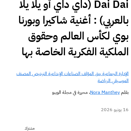
Dai Dai (داي داي أو يلّا يلّا
بالعربي) : أغنية شاكيرا وبورنا
بوي لكأس العالم وحقوق
الملكية الفكرية الخاصة بها
الإدارة الجماعية
حق المؤلف
الصناعات الإبداعية
الترخيص
المصنف
الموسيقي
الرياضة
بقلم
Nora Manthey
، محررة في مجلة الويبو
16 يونيو 2026
مشترك