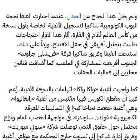
ولم يخلُ هذا النجاح من
الجدل
. عندما اختارت الفيفا نجمة
البوب الكولومبية شاكيرا لتسجيل الأغنية الخاصة بأول نسخة
من كأس العالم تُقام في القارة، أثار هذا القرار احتجاجات
طالبت بتمثيل أفريقي في حفل الافتتاح. ورداً على ذلك،
استدعت الفيفا وفريق شاكيرا فرقة «فريشلي جراوند»
الجنوب أفريقية للمشاركة في الملعب، كما أضافت فنانين
محليين إلى فعاليات الحفلات.
كما واجهت أغنية «واكا واكا» اتهامات بالسرقة الأدبية، زُعم
فيها أن مقطع الكورس فيها مقتبس من أغنية «زانغاليوا»،
وهي أغنية حققت نجاحًا كبيرًا في الثمانينيات للفرقة
الكاميرونية «غولدن ساوندز». في مواجهة الغضب العام ونزاع
محتمل حول حقوق النشر، توصلت شركة «سوني ميوزيك»
وفريق إدارة شاكيرا إلى تسوية خارج المحكمة مع مؤلفي أغنية