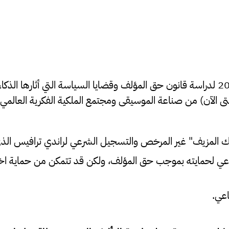
أطلق مكتب الولايات المتحدة لحق المؤلف مبادرته في عام 2023 لدراسة قانون حق المؤلف وقضاي
الآن) من صناعة الموسيقى ومجتمع الملكية الفكرية العالمي.
المزيف" غير المرخص والتسجيل الشرعي لراندي ترافيس الذي نُ
عي لحمايته بموجب حق المؤلف، ولكن قد تتمكن من حماية اختي
اعي.