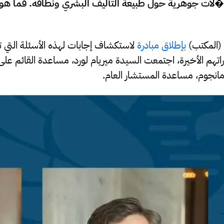
سا��لات جوهرية حول طبيعة التأليف البشري ونطاقه. فما 
بإطلاق مبادرة
لاستكشاف إجابات لهذه الأسئلة التي 
راتهم الأخيرة، اجتمعت السيدة ميريام لورد، مساعدة القائم ع
انجوم، مساعدة المستشار العام.