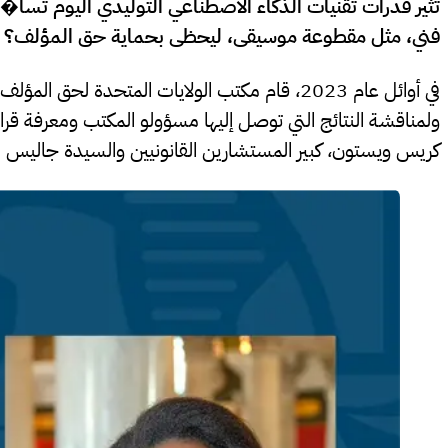
تثير قدرات تقنيات الذكاء الاصطناعي التوليدي اليوم ت
فني، مثل مقطوعة موسيقى، ليحظى بحماية حق المؤلف؟
في أوائل عام 2023، قام مكتب الولايات المتحدة لحق المؤلف (المكتب)
ولمناقشة النتائج التي توصل إليها مسؤولو المكتب ومعرفة قرا
كريس ويستون، كبير المستشارين القانونيين والسيدة جاليس م