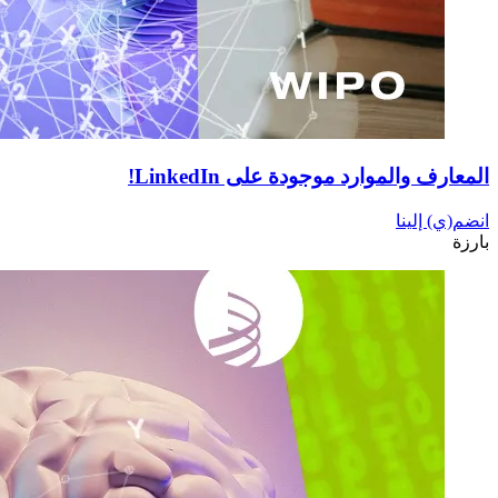
المعارف والموارد موجودة على LinkedIn!
انضم(ي) إلينا
بارزة