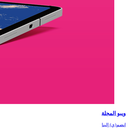
ويبو المجلة
انضم(ي) إلينا