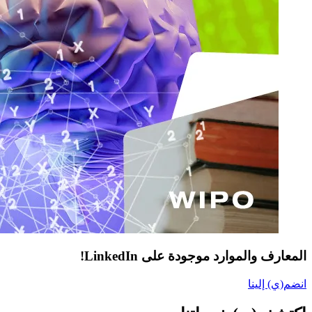
المعارف والموارد موجودة على LinkedIn!
انضم(ي) إلينا