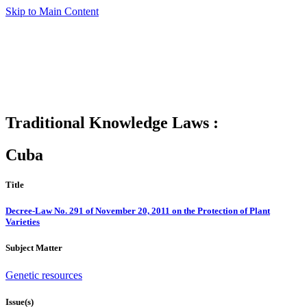
Skip to Main Content
Traditional Knowledge Laws :
Cuba
Title
Decree-Law No. 291 of November 20, 2011 on the Protection of Plant
Varieties
Subject Matter
Genetic resources
Issue(s)