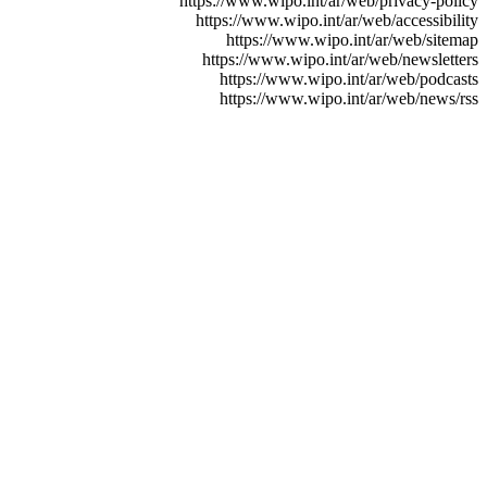
https://www.wipo.int/ar/web/privacy-policy
https://www.wipo.int/ar/web/accessibility
https://www.wipo.int/ar/web/sitemap
https://www.wipo.int/ar/web/newsletters
https://www.wipo.int/ar/web/podcasts
https://www.wipo.int/ar/web/news/rss