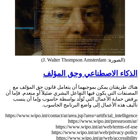
(الصورة: J. Walter Thompson Amsterdam)
الذكاء الاصطناعي وحق المؤلف
هناك طريقتان يمكن بموجبهما أن يتعامل قانون حق المؤلف مع
المصنفات التي يكون فيها التفاعل البشري ضئيلاً أو منعدم. فإما أن
يرفض حماية الأعمال التي تُوَلّد بواسطة حاسوب وإما أن ينسب
تأليف هذه الأعمال إلى واضع البرنامج الحاسوب.
https://www.wipo.int/contact/ar/area.jsp?area=artificial_intelligence
https://www.wipo.int/pressroom/ar/
https://www.wipo.int/ar/web/terms-of-use
https://www.wipo.int/ar/web/privacy-policy
https://www.wipo.int/ar/web/accessibility