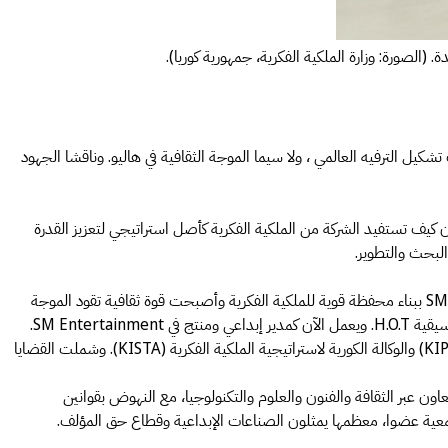
كيل الترفيه العالمي ، ولا سيما الموجة الثقافية في هاليو. وناقشا الجهود
سانغ-هيون كيف تستفيد الشركة من الملكية الفكرية كأصل استراتيجي لتعزيز القدرة
التقى بالرئيس التنفيذي لشركة SM Entertainment يانغ شيول-هيوك. وهي واحدة من أكبر شركات الترفيه في كوريا ورائدة في عولمة الكيبوب. قامت SM ببناء محفظة قوية للملكية الفكرية وأصبحت قوة ثقافية تقود الموجة
التقى بمسؤولين تنفيذيين في الرابطة الكورية للملكية الفكرية (KINPA) ورابطة محامي البراءات الكوريين (KPAA) والجمعية الكورية لترويج الاختراع (KIPA) والوكالة الكورية لاستراتيجية الملكية الفكرية (KISTA). وشملت القضايا
ون عبر الثقافة والفنون والعلوم والتكنولوجيا، مع النهوض بقوانين