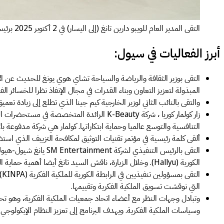
التقى المدير العام للويبو دارين تانغ (إلى اليسار) في 2 أكتوبر 2025 برئيس وزراء جمهورية كوريا مين سيوك وهنأه على إنشاء وزارة الملكية الفكرية الجديدة. (الصورة: وزارة الملكية الفكرية، جمهورية كوريا).
أبرز الفعاليات في سيول:
التقى بوزير الثقافة والرياضة والسياحة تشاي هوي يونغ للحديث عن الاقت
المبذولة لتعزيز التعاون وبناء القدرات في مجال الإنفاذ نظرا للخسائر ا
والتقى بالنائب الثاني لوزير الخارجية كيم جينا الذي تطلع إلى زيادة تعمي
زار كولمار كوريا ، شركة K-Beauty الرائد
التنافسية والتوسع عالميا وحماية ابتكاراتها. كولمار هي شركة مدفوعة بالابتكار ، ولديها 2,300 براءة اختراع وتستثمر كل عام أكثر من 7٪ من إ
ألقى كلمة رئيسية في مؤتمر تقنيات التوثيق لمكافحة التزييف الذي استضا
الكورية (Hallyu). وخلال الزيارة، ناقش السيد تانغ أيضا أهمية حماية الملكية الفكرية مع كانغتا، وهو عضو في واحدة من أولى مجموعات البكروب الموسيقية H.O.T. ويعمل الآن كمدير إبداعي ومنتج في SM Entertainment.
التي نوقشت تسويق الملكية الفكرية وتقييمها.
وتبادل وجهات النظر مع أعضاء اتحاد جمعيات الملكية الفكرية، وهو تحا
وسياسات الملكية الفكرية. ويهدف البرنامج إلى تعزيز النظام الإيكولوجي للملكية الفكرية وتعزيز الحوار ب