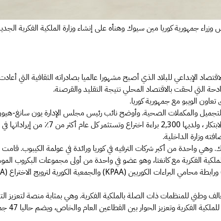
صاد الإبداعي للبلاد الذي أصبح مشهورا عالميا بصادراته الثقافية التي أعادت تش
لفادحة التي لحقت بالاقتصاد المحلي نتيجة التقليد والقرصنة.
ق تعاون الويبو مع جمهورية كوريا.
ة المتخصصة في مستحضرات التجميل والمكملات الصحية. وأوضح نائب رئيس مجلس الإدارة يون 
يراداتها في البحث والتطوير.
فته وزارة الداخلية.
لف وطني للمنظمات ذات الصلة بالملكية الفكرية. وهي بمثابة منصة لتعزيز التعا
ين القطاعين العام والخاص، ويضم حاليا 47 جمعية عضوا، معظمها يمثلون الصناعات الإبداعية وقطاع حق المؤلف.