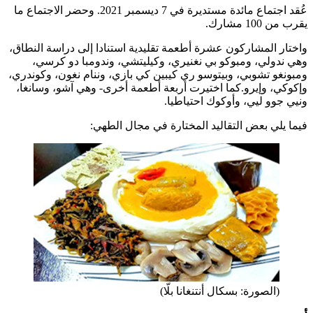
عُقد اجتماع مائدة مستديرة في 7 ديسمبر 2021. وحضر الاجتماع ما
يقرب من 100 مشارك.
واختار المشاركون عشرة أطعمة تقليدية استنادا إلى دراسة النطاق،
وهي ندولي، ومبوكو بي نغنيري، وكيليتشي، وندومبا دو كرسي،
ومبونغو تشوبي، وبيتوسو ري كيبين كي بازي، وننام نغون، وكوندري،
وإكوكي، وإيرو.كما اختيرت أربعة أطعمة أخرى- وهي آشو، وسانغا،
ونيي جوو ليي، وأوكوك احتياطيا.
فيما يلي بعض التقاليد المختارة في مجال الطهي:
(الصورة: بسكال أنتنغانا بلّا)