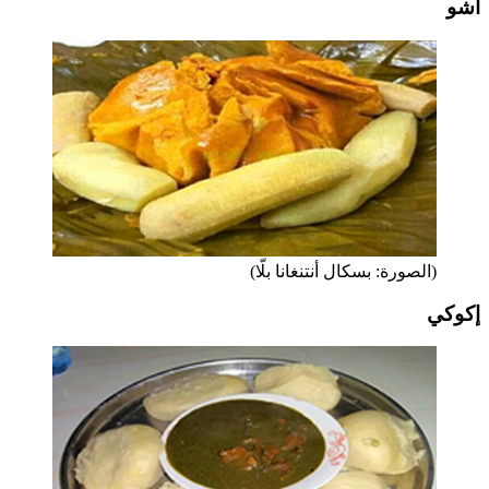
أشو
(الصورة: بسكال أنتنغانا بلّا)
إكوكي