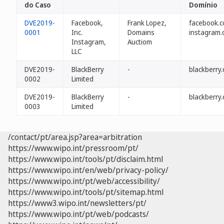
do Caso
Domínio
DVE2019-
Facebook,
Frank Lopez,
facebook.c
0001
Inc.
Domains
instagram.
Instagram,
Auctiom
LLC
DVE2019-
BlackBerry
-
blackberry.
0002
Limited
DVE2019-
BlackBerry
-
blackberry
0003
Limited
/contact/pt/area.jsp?area=arbitration
https://www.wipo.int/pressroom/pt/
https://www.wipo.int/tools/pt/disclaim.html
https://www.wipo.int/en/web/privacy-policy/
https://www.wipo.int/pt/web/accessibility/
https://www.wipo.int/tools/pt/sitemap.html
https://www3.wipo.int/newsletters/pt/
https://www.wipo.int/pt/web/podcasts/