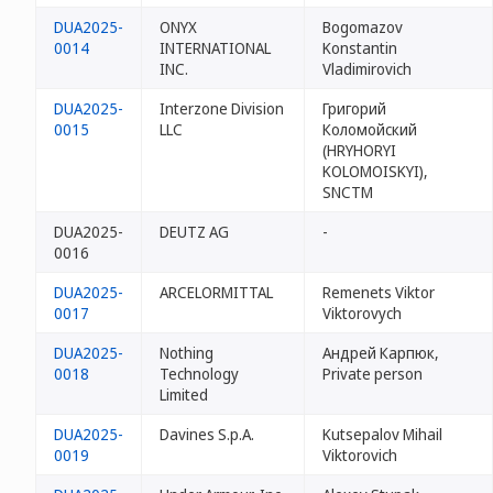
DUA2025-
ONYX
Bogomazov
0014
INTERNATIONAL
Konstantin
INC.
Vladimirovich
DUA2025-
Interzone Division
Григорий
0015
LLC
Коломойский
(HRYHORYI
KOLOMOISKYI),
SNCTM
DUA2025-
DEUTZ AG
-
0016
DUA2025-
ARCELORMITTAL
Remenets Viktor
0017
Viktorovych
DUA2025-
Nothing
Андрей Карпюк,
0018
Technology
Private person
Limited
DUA2025-
Davines S.p.A.
Kutsepalov Mihail
0019
Viktorovich