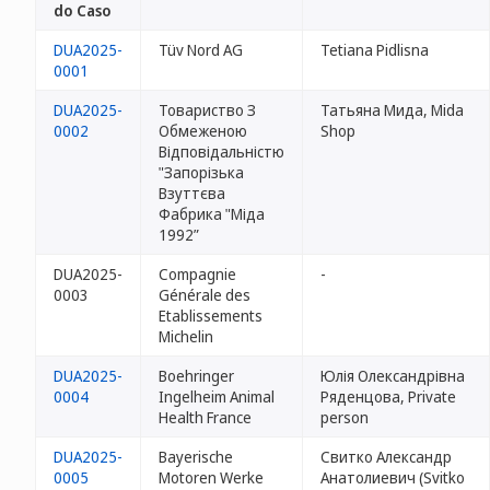
do Caso
DUA2025-
Tüv Nord AG
Tetiana Pidlisna
0001
DUA2025-
Товариство З
Татьяна Мида, Mida
0002
Обмеженою
Shop
Відповідальністю
"Запорізька
Взуттєва
Фабрика "Міда
1992”
DUA2025-
Compagnie
-
0003
Générale des
Etablissements
Michelin
DUA2025-
Boehringer
Юлія Олександрівна
0004
Ingelheim Animal
Ряденцова, Private
Health France
person
DUA2025-
Bayerische
Свитко Александр
0005
Motoren Werke
Анатолиевич (Svitko