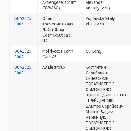
Aktiengesellschaft
Alexander
(BMW AG)
Anatolyevich)
DUA2025-
Обагі
Poplavsky Vitaly
0006
Космесьютікалз
Vitalievich
ЛЛСі (Obagi
Cosmeceuticals
LLC)
DUA2025-
Mölnlycke Health
Cui Long
0007
Care AB
DUA2025-
AB Electrolux
Костянтин
0008
Сергійович
Сичевський,
ТОВАРИСТВО З
ОБМЕЖЕНОЮ
ВІДПОВІДАЛЬНІСТЮ
"ТРЕЙДІНГ МВК"
Дмитро Сергійович
Малюк, Вадим
Червінчук,
ТОВАРИСТВО З
ОБМЕЖЕНОЮ