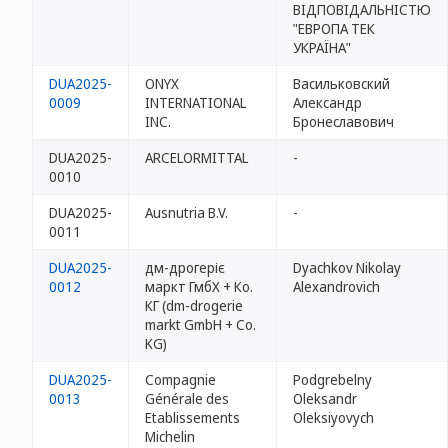
ВІДПОВІДАЛЬНІСТЮ
"ЕВРОПА ТЕК
УКРАЇНА"
DUA2025-
ONYX
Васильковский
0009
INTERNATIONAL
Александр
INC.
Бронеславович
DUA2025-
ARCELORMITTAL
-
0010
DUA2025-
Ausnutria B.V.
-
0011
DUA2025-
дм-дрогеріє
Dyachkov Nikolay
0012
маркт ГмбХ + Ко.
Alexandrovich
КГ (dm-drogerie
markt GmbH + Co.
KG)
DUA2025-
Compagnie
Podgrebelny
0013
Générale des
Oleksandr
Etablissements
Oleksiyovych
Michelin