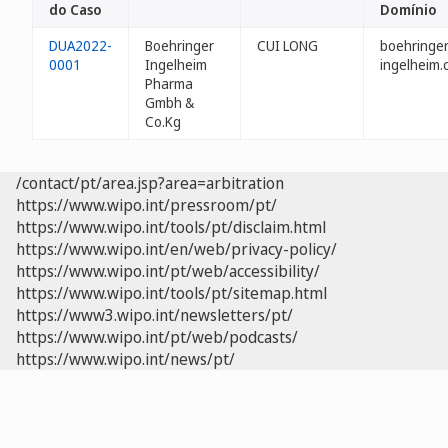
do Caso
Domínio
DUA2022-
Boehringer
CUI LONG
boehringer
0001
Ingelheim
ingelheim.
Pharma
Gmbh &
Co.Kg
/contact/pt/area.jsp?area=arbitration
https://www.wipo.int/pressroom/pt/
https://www.wipo.int/tools/pt/disclaim.html
https://www.wipo.int/en/web/privacy-policy/
https://www.wipo.int/pt/web/accessibility/
https://www.wipo.int/tools/pt/sitemap.html
https://www3.wipo.int/newsletters/pt/
https://www.wipo.int/pt/web/podcasts/
https://www.wipo.int/news/pt/