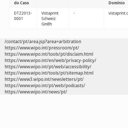
do Caso
Domínio
DTZ2013-
Vistaprint
-
vistaprint.
0001
Schweiz
GmBh
/contact/pt/area.jsp?area=arbitration
https://www.wipo.int/pressroom/pt/
https://www.wipo.int/tools/pt/disclaim.html
https://www.wipo.int/en/web/privacy-policy/
https://www.wipo.int/pt/web/accessibility/
https://www.wipo.int/tools/pt/sitemap.html
https://www3.wipo.int/newsletters/pt/
https://www.wipo.int/pt/web/podcasts/
https://www.wipo.int/news/pt/