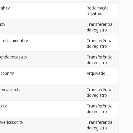
rah.tv
Reclamação
rejeitada
r.tv
Transferência
do registro
ntertainment.tv
Transferência
do registro
tiendaencasa.tv
Transferência
do registro
dcoon.tv
Arquivado
tycasino.tv
Transferência
do registro
x.tv
Transferência
do registro
nyericsson.tv
Transferência
do registro