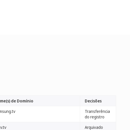
me(s) de Domínio
Decisões
msung.tv
Transferência
do registro
v.tv
Arquivado