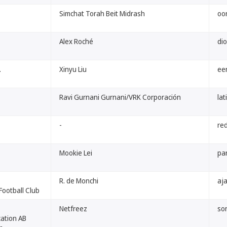
Simchat Torah Beit Midrash
oo
Alex Roché
dio
.
Xinyu Liu
ee
Ravi Gurnani Gurnani/VRK Corporación
la
-
re
Mookie Lei
par
R. de Monchi
aja
ootball Club
Netfreez
so
ation AB