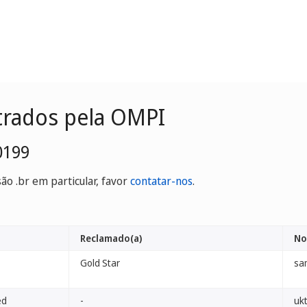
trados pela OMPI
0199
o .br em particular, favor
contatar-nos
.
Reclamado(a)
No
Gold Star
sa
ed
-
ukt