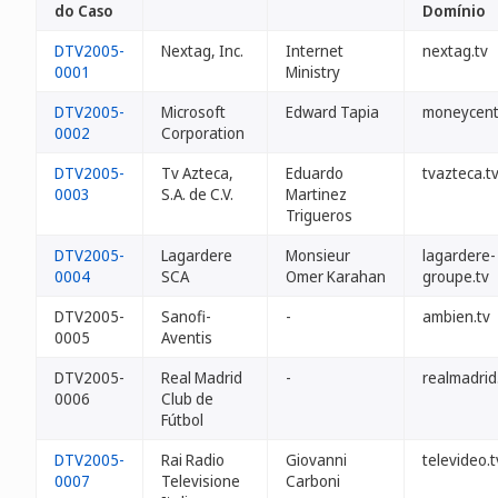
do Caso
Domínio
DTV2005-
Nextag, Inc.
Internet
nextag.tv
0001
Ministry
DTV2005-
Microsoft
Edward Tapia
moneycentr
0002
Corporation
DTV2005-
Tv Azteca,
Eduardo
tvazteca.t
0003
S.A. de C.V.
Martinez
Trigueros
DTV2005-
Lagardere
Monsieur
lagardere-
0004
SCA
Omer Karahan
groupe.tv
DTV2005-
Sanofi-
-
ambien.tv
0005
Aventis
DTV2005-
Real Madrid
-
realmadrid
0006
Club de
Fútbol
DTV2005-
Rai Radio
Giovanni
televideo.t
0007
Televisione
Carboni