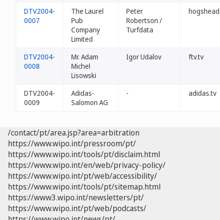
DTV2004-
The Laurel
Peter
hogshead.
0007
Pub
Robertson /
Company
Turfdata
Limited
DTV2004-
Mr. Adam
Igor Udalov
ftv.tv
0008
Michel
Lisowski
DTV2004-
Adidas-
-
adidas.tv
0009
Salomon AG
/contact/pt/area.jsp?area=arbitration
https://www.wipo.int/pressroom/pt/
https://www.wipo.int/tools/pt/disclaim.html
https://www.wipo.int/en/web/privacy-policy/
https://www.wipo.int/pt/web/accessibility/
https://www.wipo.int/tools/pt/sitemap.html
https://www3.wipo.int/newsletters/pt/
https://www.wipo.int/pt/web/podcasts/
https://www.wipo.int/news/pt/