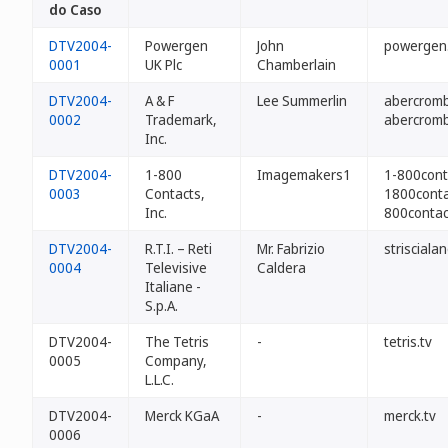
do Caso
DTV2004-
Powergen
John
powergen.
0001
UK Plc
Chamberlain
DTV2004-
A & F
Lee Summerlin
abercromb
0002
Trademark,
abercromb
Inc.
DTV2004-
1-800
Imagemakers1
1-800cont
0003
Contacts,
1800conta
Inc.
800contac
DTV2004-
R.T.I. – Reti
Mr. Fabrizio
striscialan
0004
Televisive
Caldera
Italiane -
S.p.A.
DTV2004-
The Tetris
-
tetris.tv
0005
Company,
L.L.C.
DTV2004-
Merck KGaA
-
merck.tv
0006