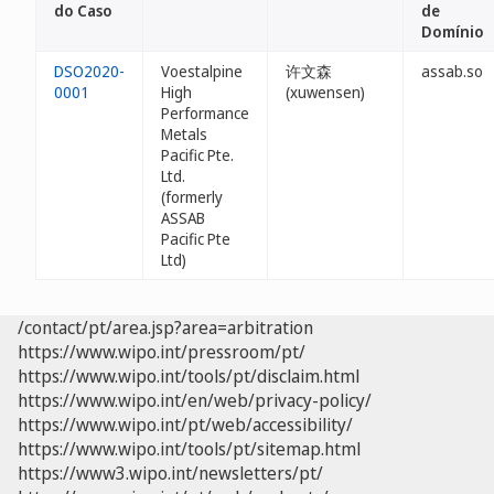
do Caso
de
Domínio
DSO2020-
Voestalpine
许文森
assab.so
0001
High
(xuwensen)
Performance
Metals
Pacific Pte.
Ltd.
(formerly
ASSAB
Pacific Pte
Ltd)
/contact/pt/area.jsp?area=arbitration
https://www.wipo.int/pressroom/pt/
https://www.wipo.int/tools/pt/disclaim.html
https://www.wipo.int/en/web/privacy-policy/
https://www.wipo.int/pt/web/accessibility/
https://www.wipo.int/tools/pt/sitemap.html
https://www3.wipo.int/newsletters/pt/