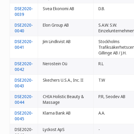
DSE2020-
Svea Ekonomi AB
D.B.
0039
DSE2020-
Elon Group AB
S.A.W. S.W.
0040
Einzelunternehme
DSE2020-
Jim Lindkvist AB
Stockholms
0041
Trafiksäkerhetsce
Gillinge AB / J.H.
DSE2020-
Nerostein Oü
R.L
0042
DSE2020-
Skechers U.S.A., Inc. II
T.W
0043
DSE2020-
CHIA Holistic Beauty &
P.R, Seodev AB
0044
Massage
DSE2020-
Klarna Bank AB
A.A.
0045
DSE2020-
Lyckost ApS
-