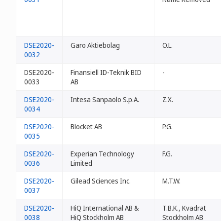
DSE2020-
Garo Aktiebolag
O.L.
0032
DSE2020-
Finansiell ID-Teknik BID
-
0033
AB
DSE2020-
Intesa Sanpaolo S.p.A.
Z.X.
0034
DSE2020-
Blocket AB
P.G.
0035
DSE2020-
Experian Technology
F.G.
0036
Limited
DSE2020-
Gilead Sciences Inc.
M.T.W.
0037
DSE2020-
HiQ International AB &
T.B.K., Kvadrat
0038
HiQ Stockholm AB
Stockholm AB