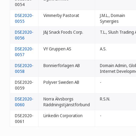
0054
DSE2020-
Vimmerby Pastorat
J.M.L., Domain
0055
Synergies
DSE2020-
J&J Snack Foods Corp.
T.L., Slush Trading
0056
DSE2020-
VY Gruppen AS
A.S.
0057
DSE2020-
Bonnierförlagen AB
Domain Admin, Glo
0058
Internet Developm
DSE2020-
Polyver Sweden AB
-
0059
DSE2020-
Norra Älvsborgs
R.S.N.
0060
Räddningstjänstförbund
DSE2020-
Linkedin Corporation
-
0061