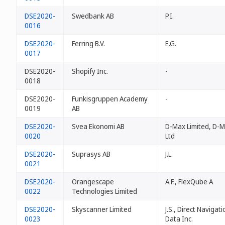
DSE2020-
Swedbank AB
P.I.
0016
DSE2020-
Ferring B.V.
E.G.
0017
DSE2020-
Shopify Inc.
-
0018
DSE2020-
Funkisgruppen Academy
-
0019
AB
DSE2020-
Svea Ekonomi AB
D-Max Limited, D-
0020
Ltd
DSE2020-
Suprasys AB
J.L.
0021
DSE2020-
Orangescape
A.F., FlexQube A
0022
Technologies Limited
DSE2020-
Skyscanner Limited
J.S., Direct Navigati
0023
Data Inc.