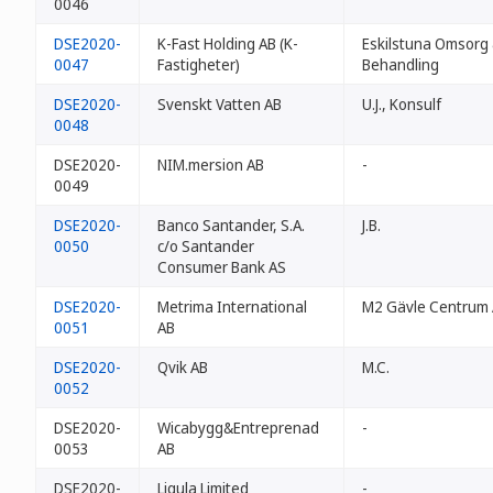
0046
DSE2020-
K-Fast Holding AB (K-
Eskilstuna Omsorg
0047
Fastigheter)
Behandling
DSE2020-
Svenskt Vatten AB
U.J., Konsulf
0048
DSE2020-
NIM.mersion AB
-
0049
DSE2020-
Banco Santander, S.A.
J.B.
0050
c/o Santander
Consumer Bank AS
DSE2020-
Metrima International
M2 Gävle Centrum
0051
AB
DSE2020-
Qvik AB
M.C.
0052
DSE2020-
Wicabygg&Entreprenad
-
0053
AB
DSE2020-
Ligula Limited
-