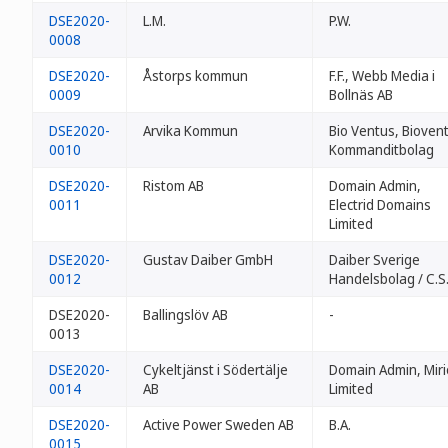
DSE2020-
L.M.
P.W.
0008
DSE2020-
Åstorps kommun
F.F., Webb Media i
0009
Bollnäs AB
DSE2020-
Arvika Kommun
Bio Ventus, Bioven
0010
Kommanditbolag
DSE2020-
Ristom AB
Domain Admin,
0011
Electrid Domains
Limited
DSE2020-
Gustav Daiber GmbH
Daiber Sverige
0012
Handelsbolag / C.S
DSE2020-
Ballingslöv AB
-
0013
DSE2020-
Cykeltjänst i Södertälje
Domain Admin, Miri
0014
AB
Limited
DSE2020-
Active Power Sweden AB
B.A.
0015