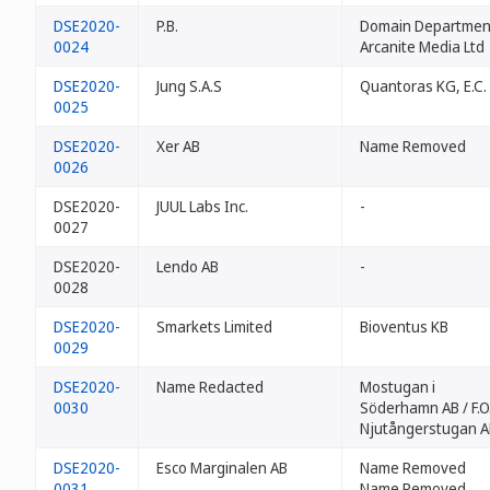
DSE2020-
P.B.
Domain Departmen
0024
Arcanite Media Ltd
DSE2020-
Jung S.A.S
Quantoras KG, E.C.
0025
DSE2020-
Xer AB
Name Removed
0026
DSE2020-
JUUL Labs Inc.
-
0027
DSE2020-
Lendo AB
-
0028
DSE2020-
Smarkets Limited
Bioventus KB
0029
DSE2020-
Name Redacted
Mostugan i
0030
Söderhamn AB / F.O.
Njutångerstugan A
DSE2020-
Esco Marginalen AB
Name Removed
0031
Name Removed