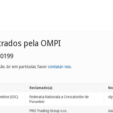
trados pela OMPI
-0199
o .br em particular, favor
contatar-nos
.
Reclamado(a)
No
mittee (IOC)
Federatia Nationala a Crescatorilor de
ol
Porumbei
PRG Trading Group s.r.o.
xia