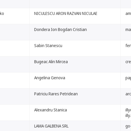
ako
NICULESCU ARON RAZVAN NICULAE
am
Dondera Ion Bogdan Cristian
ma
Sabin Stanescu
fen
Bugeac Alin Mircea
cr
Angelina Genova
pa
Patriciu Rares Petridean
arc
Alexandru Stanica
ill
illy
LAMA GALBENA SRL
go