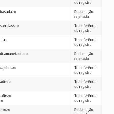
do registro
basada.ro
Reclamação
rejeitada
sterglass.ro
Transferência
do registro
di.ro
Transferência
do registro
editamanetauto.ro
Reclamação
rejeitada
pajohns.ro
Transferência
do registro
adis.ro
Transferência
do registro
ycaffe.ro
Transferência
.ro
do registro
-mio.ro
Reclamação