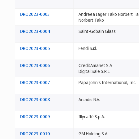
DRO2023-0003
Andreea Iager Tako Norbert T
Norbert Tako
DRO2023-0004
Saint-Gobain Glass
DRO2023-0005
Fendi S.r.l.
DRO2023-0006
CreditAmanet S.A
Digital Sale S.R.L
DRO2023-0007
Papa John's International, Inc.
DRO2023-0008
Arcadis N.V.
DRO2023-0009
Illycaffè S.p.A.
DRO2023-0010
GM Holding S.A.