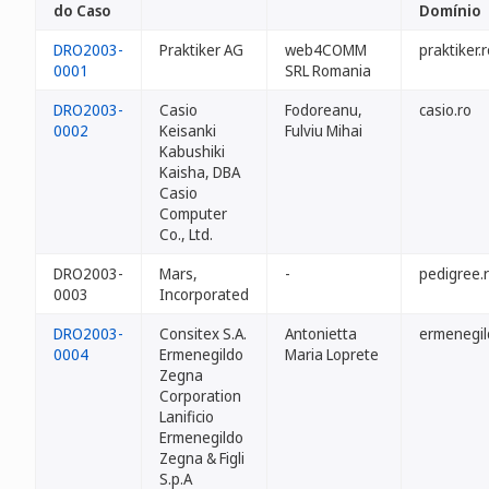
do Caso
Domínio
DRO2003-
Praktiker AG
web4COMM
praktiker.
0001
SRL Romania
DRO2003-
Casio
Fodoreanu,
casio.ro
0002
Keisanki
Fulviu Mihai
Kabushiki
Kaisha, DBA
Casio
Computer
Co., Ltd.
DRO2003-
Mars,
-
pedigree.
0003
Incorporated
DRO2003-
Consitex S.A.
Antonietta
ermenegil
0004
Ermenegildo
Maria Loprete
Zegna
Corporation
Lanificio
Ermenegildo
Zegna & Figli
S.p.A