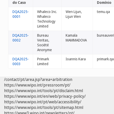
do Caso
Domínio
DQA2025-
Whaleco Inc.
Wen Lijun,
temu.qa
0001
Whaleco
Lijun Wen
Technology
Limited
DQA2025-
Bureau
Kamala
bureauveri
0002
Veritas,
MAMMADOVA
Société
Anonyme
DQA2025-
Primark
Ioannis Kara
primark.qa
0003
Limited
/contact/pt/area.jsp?area=arbitration
https://www.wipo.int/pressroom/pt/
https://www.wipo.int/tools/pt/disclaim.html
https://www.wipo.int/en/web/privacy-policy/
https://www.wipo.int/pt/web/accessibility/
https://www.wipo.int/tools/pt/sitemap.html
https://www3.wipo.int/newsletters/pt/