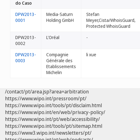
do Caso
DPW2013-
Media-Saturn
Stefan
0001
Holding GmbH
Meyer,Cista/WhoisGuard,
Protected WhoisGuard
DPW2013-
L'Oréal
-
0002
DPW2013-
Compagnie
li xue
0003
Générale des
Etablissements
Michelin
/contact/pt/area.jsp?area=arbitration
https://www.wipo.int/pressroom/pt/
https://www.wipo.int/tools/pt/disclaim.html
https://www.wipo.int/en/web/privacy-policy/
https://www.wipo.int/pt/web/accessibility/
https://www.wipo.int/tools/pt/sitemap.html
https://www3.wipo.int/newsletters/pt/
https://www.wipo.int/pt/web/podcasts/