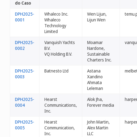
do Caso
DPH2025-
Whaleco Inc.
Wen Lijun,
temu.
0001
Whaleco
Lijun Wen
Technology
Limited
DPH2025-
Vanquish Yachts
Moamar
vanqu
0002
B.V.
Nardone,
VQ Holding B.V.
Sustainable
Charters Inc.
DPH2025-
Batnesto Ltd
Astana
melbe
0003
Xandino
Ahmata
Leleman
DPH2025-
Hearst
Alok Jha,
harpe
0004
Communications,
Forever media
Inc.
DPH2025-
Hearst
John Martin,
harpe
0005
Communication,
Alex Martin
Inc.
LLC