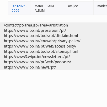
DPH2025-
MARIE CLAIRE
om jee
mariec
0006
ALBUM
/contact/pt/area.jsp?area=arbitration
https://www.wipo.int/pressroom/pt/
https://www.wipo.int/tools/pt/disclaim.html
https://www.wipo.int/en/web/privacy-policy/
https://www.wipo.int/pt/web/accessibility/
https://www.wipo.int/tools/pt/sitemap.html
https://www3.wipo.int/newsletters/pt/
https://www.wipo.int/pt/web/podcasts/
https://www.wipo.int/news/pt/