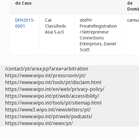
do Caso
de
Domí
DPH2015-
Car
dotPH
carmu
0001
Classifieds
PrivateRegistration
Asia S.a.r.l.
/ Netrepreneur
Connections
Enterprises, Daniel
Scott
/contact/pt/area.jsp?area=arbitration
https://www.wipo.int/pressroom/pt/
https://www.wipo.int/tools/pt/disclaim.html
https://www.wipo.int/en/web/privacy-policy/
https://www.wipo.int/pt/web/accessibility/
https://www.wipo.int/tools/pt/sitemap.html
https://www3.wipo.int/newsletters/pt/
https://www.wipo.int/pt/web/podcasts/
https://www.wipo.int/news/pt/