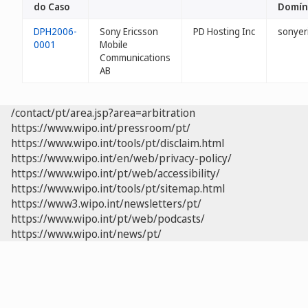
do Caso
Domín
DPH2006-
Sony Ericsson
PD Hosting Inc
sonyer
0001
Mobile
Communications
AB
/contact/pt/area.jsp?area=arbitration
https://www.wipo.int/pressroom/pt/
https://www.wipo.int/tools/pt/disclaim.html
https://www.wipo.int/en/web/privacy-policy/
https://www.wipo.int/pt/web/accessibility/
https://www.wipo.int/tools/pt/sitemap.html
https://www3.wipo.int/newsletters/pt/
https://www.wipo.int/pt/web/podcasts/
https://www.wipo.int/news/pt/