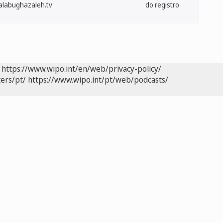
lalabughazaleh.tv
do registro
https://www.wipo.int/en/web/privacy-policy/
ers/pt/
https://www.wipo.int/pt/web/podcasts/