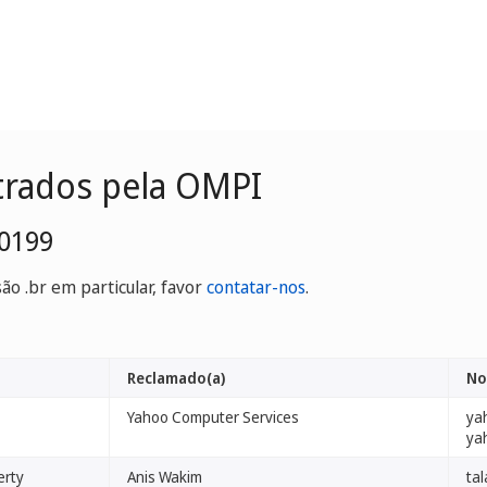
trados pela OMPI
-0199
o .br em particular, favor
contatar-nos
.
Reclamado(a)
No
Yahoo Computer Services
ya
ya
erty
Anis Wakim
ta