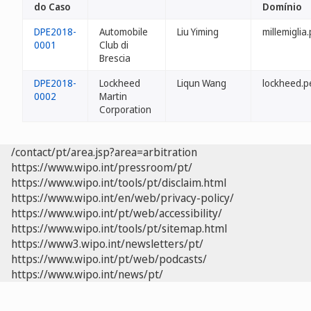
do Caso
Domínio
DPE2018-
Automobile
Liu Yiming
millemiglia
0001
Club di
Brescia
DPE2018-
Lockheed
Liqun Wang
lockheed.p
0002
Martin
Corporation
/contact/pt/area.jsp?area=arbitration
https://www.wipo.int/pressroom/pt/
https://www.wipo.int/tools/pt/disclaim.html
https://www.wipo.int/en/web/privacy-policy/
https://www.wipo.int/pt/web/accessibility/
https://www.wipo.int/tools/pt/sitemap.html
https://www3.wipo.int/newsletters/pt/
https://www.wipo.int/pt/web/podcasts/
https://www.wipo.int/news/pt/