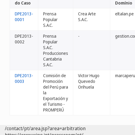
do Caso
Domínio
DPE2013-
Prensa
Crea Arte
eltalan.pe
0001
Popular
S.A.C.
S.A.C.
DPE2013-
Prensa
-
gestion.c
0002
Popular
S.A.C.
Producciones
Cantabria
S.A.C.
DPE2013-
Comisión de
Victor Hugo
marcaperu
0003
Promoción
Quevedo
del Perú para
Orihuela
la
Exportación y
el Turismo -
PROMPERÚ
/contact/pt/area.jsp?area=arbitration