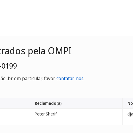
trados pela OMPI
-0199
o .br em particular, favor
contatar-nos
.
Reclamado(a)
No
Peter Sherif
dj