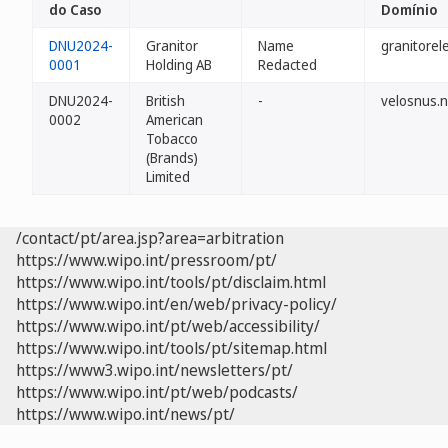
do Caso
Domínio
DNU2024-
Granitor
Name
granitorel
0001
Holding AB
Redacted
DNU2024-
British
-
velosnus.
0002
American
Tobacco
(Brands)
Limited
/contact/pt/area.jsp?area=arbitration
https://www.wipo.int/pressroom/pt/
https://www.wipo.int/tools/pt/disclaim.html
https://www.wipo.int/en/web/privacy-policy/
https://www.wipo.int/pt/web/accessibility/
https://www.wipo.int/tools/pt/sitemap.html
https://www3.wipo.int/newsletters/pt/
https://www.wipo.int/pt/web/podcasts/
https://www.wipo.int/news/pt/